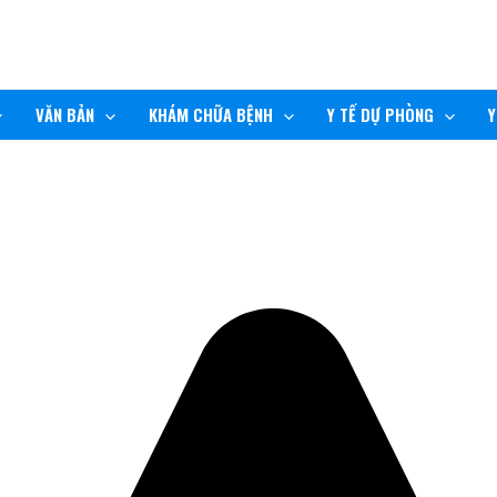
VĂN BẢN
KHÁM CHỮA BỆNH
Y TẾ DỰ PHÒNG
Y