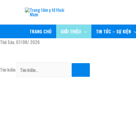
Nhảy
TRUNG TÂM Y TẾ HOÀI NHƠN
tới
nội
RÈN ĐỨC, GIỮ TÂM, NÂNG TẦM CHẤT LƯỢNG
dung
TRANG CHỦ
GIỚI THIỆU
TIN TỨC – SỰ KIỆN
Thứ Sáu, 07/08/ 2026
Tìm kiếm