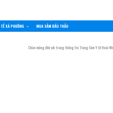
 TẾ XÃ PHƯỜNG
MUA SẮM ĐẤU THẦU
Chào mừng đến với trang thông tin Trung tâm Y tế Hoài Nhơn!