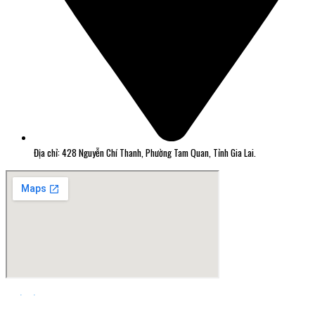
Địa chỉ: 428 Nguyễn Chí Thanh, Phường Tam Quan, Tỉnh Gia Lai.
Thiết kế web Quy Nhơn Greensoft.vn