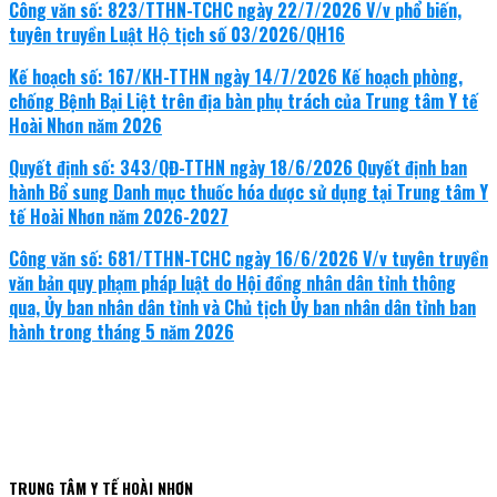
Công văn số: 823/TTHN-TCHC ngày 22/7/2026 V/v phổ biến,
tuyên truyền Luật Hộ tịch số 03/2026/QH16
Kế hoạch số: 167/KH-TTHN ngày 14/7/2026 Kế hoạch phòng,
chống Bệnh Bại Liệt trên địa bàn phụ trách của Trung tâm Y tế
Hoài Nhơn năm 2026
Quyết định số: 343/QĐ-TTHN ngày 18/6/2026 Quyết định ban
hành Bổ sung Danh mục thuốc hóa dược sử dụng tại Trung tâm Y
tế Hoài Nhơn năm 2026-2027
Công văn số: 681/TTHN-TCHC ngày 16/6/2026 V/v tuyên truyền
văn bản quy phạm pháp luật do Hội đồng nhân dân tỉnh thông
qua, Ủy ban nhân dân tỉnh và Chủ tịch Ủy ban nhân dân tỉnh ban
hành trong tháng 5 năm 2026
TRUNG TÂM Y TẾ HOÀI NHƠN