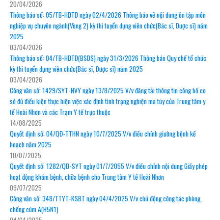
20/04/2026
Thông báo số: 05/TB-HĐTD ngày 02/4/2026 Thông báo về nội dung ôn tập môn
nghiệp vụ chuyên ngành(Vòng 2) kỳ thi tuyển dụng viên chức(Bác sĩ, Dược sĩ) năm
2025
03/04/2026
Thông báo số: 04/TB-HĐTD(BSDS) ngày 31/3/2026 Thông báo Quy chế tổ chức
kỳ thi tuyển dụng viên chức(Bác sĩ, Dược sĩ) năm 2025
03/04/2026
Công văn số: 1429/SYT-NVY ngày 13/8/2025 V/v đăng tải thông tin công bố cơ
sở đủ điều kiện thực hiện việc xác định tình trạng nghiện ma túy của Trung tâm y
tế Hoài Nhơn và các Trạm Y tế trực thuộc
14/08/2025
Quyết định số: 04/QĐ-TTHN ngày 10/7/2025 V/v điều chỉnh giường bệnh kế
hoạch năm 2025
10/07/2025
Quyết định số: 1282/QĐ-SYT ngày 01/7/2055 V/v điều chỉnh nội dung Giấy phép
hoạt động khám bệnh, chữa bệnh cho Trung tâm Y tế Hoài Nhơn
09/07/2025
Công văn số: 348/TTYT-KSBT ngày 04/4/2025 V/v chủ động công tác phòng,
chống cúm A(H5N1)
04/04/2025