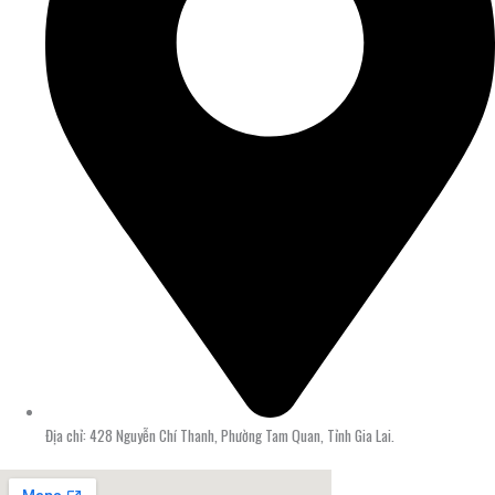
Địa chỉ: 428 Nguyễn Chí Thanh, Phường Tam Quan, Tỉnh Gia Lai.