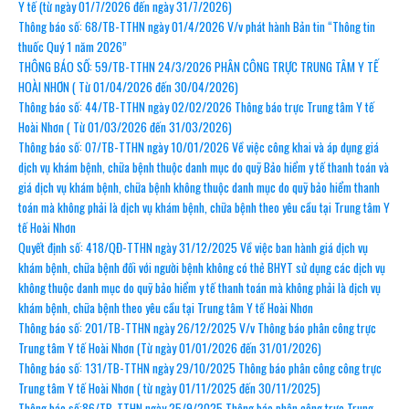
Y tế (từ ngày 01/7/2026 đến ngày 31/7/2026)
Thông báo số: 68/TB-TTHN ngày 01/4/2026 V/v phát hành Bản tin “Thông tin
thuốc Quý 1 năm 2026”
THÔNG BÁO SỐ: 59/TB-TTHN 24/3/2026 PHÂN CÔNG TRỰC TRUNG TÂM Y TẾ
HOÀI NHƠN ( Từ 01/04/2026 đến 30/04/2026)
Thông báo số: 44/TB-TTHN ngày 02/02/2026 Thông báo trực Trung tâm Y tế
Hoài Nhơn ( Từ 01/03/2026 đến 31/03/2026)
Thông báo số: 07/TB-TTHN ngày 10/01/2026 Về việc công khai và áp dụng giá
dịch vụ khám bệnh, chữa bệnh thuộc danh mục do quỹ Bảo hiểm y tế thanh toán và
giá dịch vụ khám bệnh, chữa bệnh không thuộc danh mục do quỹ bảo hiểm thanh
toán mà không phải là dịch vụ khám bệnh, chữa bệnh theo yêu cầu tại Trung tâm Y
tế Hoài Nhơn
Quyết định số: 418/QĐ-TTHN ngày 31/12/2025 Về việc ban hành giá dịch vụ
khám bệnh, chữa bệnh đối với người bệnh không có thẻ BHYT sử dụng các dịch vụ
không thuộc danh mục do quỹ bảo hiểm y tế thanh toán mà không phải là dịch vụ
khám bệnh, chữa bệnh theo yêu cầu tại Trung tâm Y tế Hoài Nhơn
Thông báo số: 201/TB-TTHN ngày 26/12/2025 V/v Thông báo phân công trực
Trung tâm Y tế Hoài Nhơn (Từ ngày 01/01/2026 đến 31/01/2026)
Thông báo số: 131/TB-TTHN ngày 29/10/2025 Thông báo phân công công trực
Trung tâm Y tế Hoài Nhơn ( từ ngày 01/11/2025 đến 30/11/2025)
Thông báo số:86/TB-TTHN ngày 25/9/2025 Thông báo phân công trực Trung