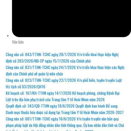
Văn bản
Công văn số: 843/TTHN-TCHC ngày 28/7/2026 V/v triển khai thực hiện Nghị
định số 283/2026/NĐ-CP ngày 15/7/2026 của Chính phủ
Công văn số: 831/TTHN-TCHC ngày 24/7/2026 V/v triển khai thực hiện các Nghị
định của Chính phủ về quản lý viên chức
Công văn số: 823/TTHN-TCHC ngày 22/7/2026 V/v phổ biến, tuyên truyền Luật
Hộ tịch số 03/2026/QH16
Kế hoạch số: 167/KH-TTHN ngày 14/7/2026 Kế hoạch phòng, chống Bệnh Bại
Liệt trên địa bàn phụ trách của Trung tâm Y tế Hoài Nhơn năm 2026
Quyết định số: 343/QĐ-TTHN ngày 18/6/2026 Quyết định ban hành Bổ sung
Danh mục thuốc hóa dược sử dụng tại Trung tâm Y tế Hoài Nhơn năm 2026-2027
Công văn số: 681/TTHN-TCHC ngày 16/6/2026 V/v tuyên truyền văn bản quy
phạm pháp luật do Hội đồng nhân dân tỉnh thông qua, Ủy ban nhân dân tỉnh và Chủ