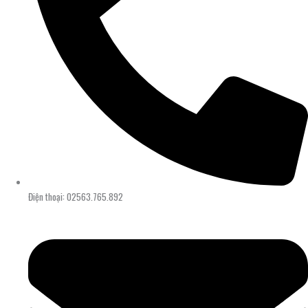
Điện thoại: 02563.765.892