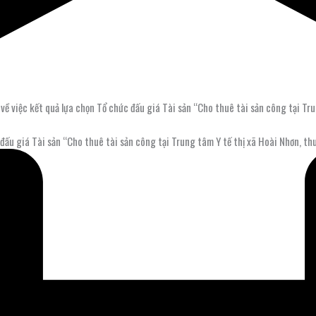
iệc kết quả lựa chọn Tổ chức đấu giá Tài sản “Cho thuê tài sản công tại Trun
u giá Tài sản “Cho thuê tài sản công tại Trung tâm Y tế thị xã Hoài Nhơn, thu