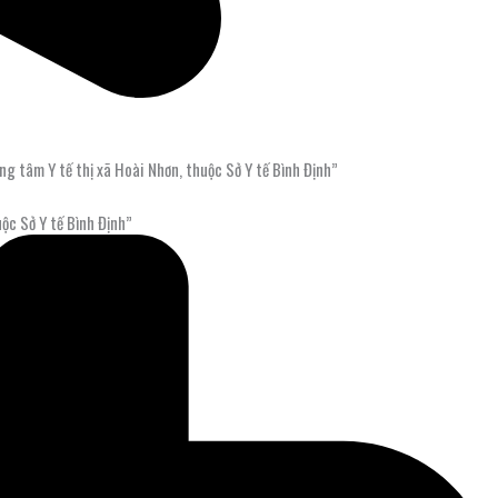
g tâm Y tế thị xã Hoài Nhơn, thuộc Sở Y tế Bình Định”
ộc Sở Y tế Bình Định”