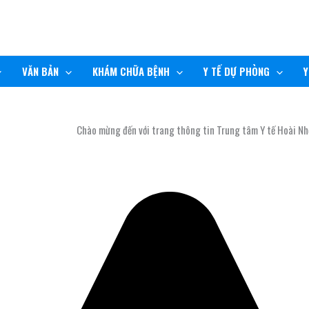
VĂN BẢN
KHÁM CHỮA BỆNH
Y TẾ DỰ PHÒNG
Y
Chào mừng đến với trang thông tin Trung tâm Y tế Hoài Nhơn!