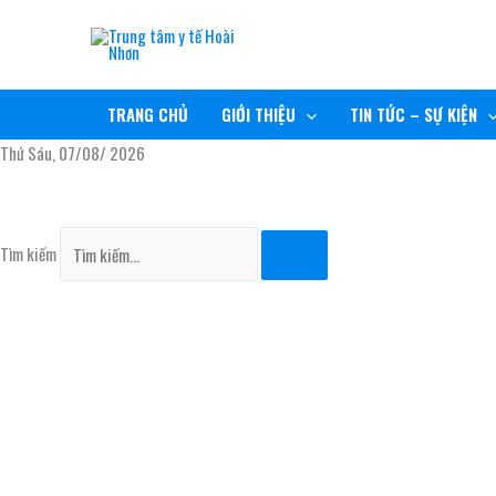
Nhảy
TRUNG TÂM Y TẾ HOÀI NHƠN
tới
nội
RÈN ĐỨC, GIỮ TÂM, NÂNG TẦM CHẤT LƯỢNG
dung
TRANG CHỦ
GIỚI THIỆU
TIN TỨC – SỰ KIỆN
Thứ Sáu, 07/08/ 2026
Tìm kiếm