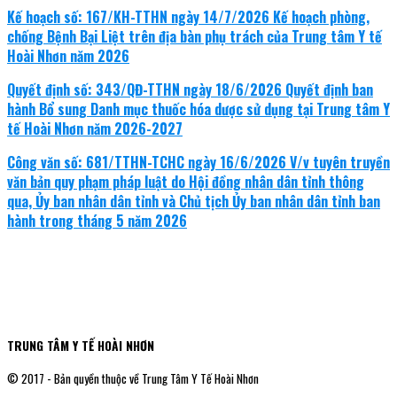
Kế hoạch số: 167/KH-TTHN ngày 14/7/2026 Kế hoạch phòng,
chống Bệnh Bại Liệt trên địa bàn phụ trách của Trung tâm Y tế
Hoài Nhơn năm 2026
Quyết định số: 343/QĐ-TTHN ngày 18/6/2026 Quyết định ban
hành Bổ sung Danh mục thuốc hóa dược sử dụng tại Trung tâm Y
tế Hoài Nhơn năm 2026-2027
Công văn số: 681/TTHN-TCHC ngày 16/6/2026 V/v tuyên truyền
văn bản quy phạm pháp luật do Hội đồng nhân dân tỉnh thông
qua, Ủy ban nhân dân tỉnh và Chủ tịch Ủy ban nhân dân tỉnh ban
hành trong tháng 5 năm 2026
TRUNG TÂM Y TẾ HOÀI NHƠN
© 2017 - Bản quyền thuộc về Trung Tâm Y Tế Hoài Nhơn