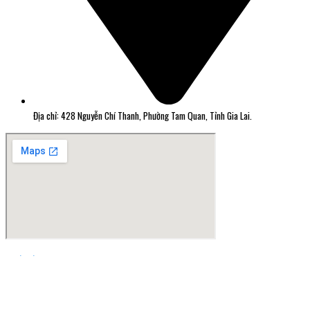
Địa chỉ: 428 Nguyễn Chí Thanh, Phường Tam Quan, Tỉnh Gia Lai.
Thiết kế web Quy Nhơn Greensoft.vn
Đã kết nối EMC