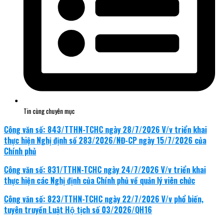
Tin cùng chuyên mục
Công văn số: 843/TTHN-TCHC ngày 28/7/2026 V/v triển khai
thực hiện Nghị định số 283/2026/NĐ-CP ngày 15/7/2026 của
Chính phủ
Công văn số: 831/TTHN-TCHC ngày 24/7/2026 V/v triển khai
thực hiện các Nghị định của Chính phủ về quản lý viên chức
Công văn số: 823/TTHN-TCHC ngày 22/7/2026 V/v phổ biến,
tuyên truyền Luật Hộ tịch số 03/2026/QH16