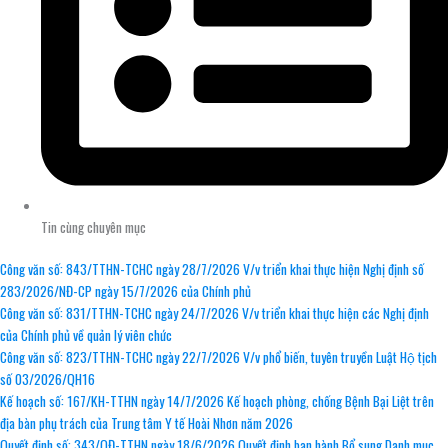
Tin cùng chuyên mục
Công văn số: 843/TTHN-TCHC ngày 28/7/2026 V/v triển khai thực hiện Nghị định số
283/2026/NĐ-CP ngày 15/7/2026 của Chính phủ
Công văn số: 831/TTHN-TCHC ngày 24/7/2026 V/v triển khai thực hiện các Nghị định
của Chính phủ về quản lý viên chức
Công văn số: 823/TTHN-TCHC ngày 22/7/2026 V/v phổ biến, tuyên truyền Luật Hộ tịch
số 03/2026/QH16
Kế hoạch số: 167/KH-TTHN ngày 14/7/2026 Kế hoạch phòng, chống Bệnh Bại Liệt trên
địa bàn phụ trách của Trung tâm Y tế Hoài Nhơn năm 2026
Quyết định số: 343/QĐ-TTHN ngày 18/6/2026 Quyết định ban hành Bổ sung Danh mục