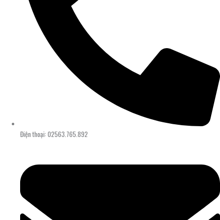
Điện thoại: 02563.765.892