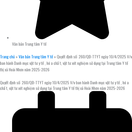
Văn bản Trung tâm Y tế
Trang chủ
»
Văn bản Trung tâm Y tế
»
Quyết định số: 260/QĐ-TTYT ngày 10/4/2025 V/v
ban hành Danh mục vật tư y tế , hó a chấ t, vật tư xét nghiệm sử dụng tại Trung tâm Y tế
thị xã Hoài Nhơn năm 2025-2026
Quyết định số: 260/QĐ-TTYT ngày 10/4/2025 V/v ban hành Danh mục vật tư y tế , hó a
chấ t, vật tư xét nghiệm sử dụng tại Trung tâm Y tế thị xã Hoài Nhơn năm 2025-2026