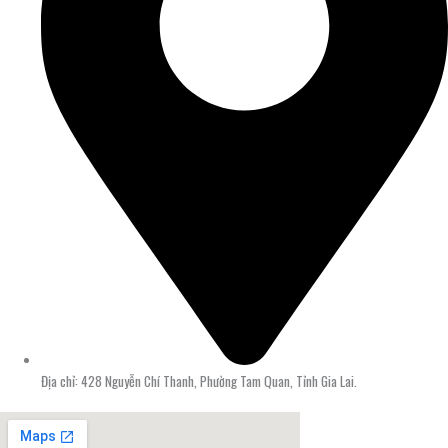
Địa chỉ: 428 Nguyễn Chí Thanh, Phường Tam Quan, Tỉnh Gia Lai.