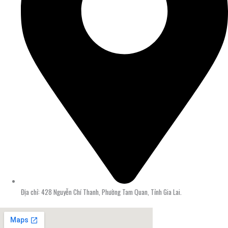
Địa chỉ: 428 Nguyễn Chí Thanh, Phường Tam Quan, Tỉnh Gia Lai.