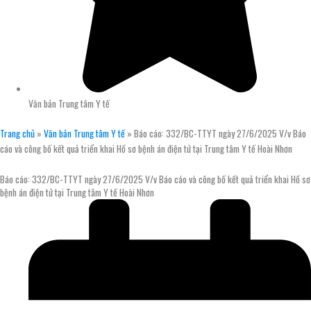
Văn bản Trung tâm Y tế
Trang chủ
»
Văn bản Trung tâm Y tế
»
Báo cáo: 332/BC-TTYT ngày 27/6/2025 V/v Báo
cáo và công bố kết quả triển khai Hồ sơ bệnh án điện tử tại Trung tâm Y tế Hoài Nhơn
Báo cáo: 332/BC-TTYT ngày 27/6/2025 V/v Báo cáo và công bố kết quả triển khai Hồ sơ
bệnh án điện tử tại Trung tâm Y tế Hoài Nhơn