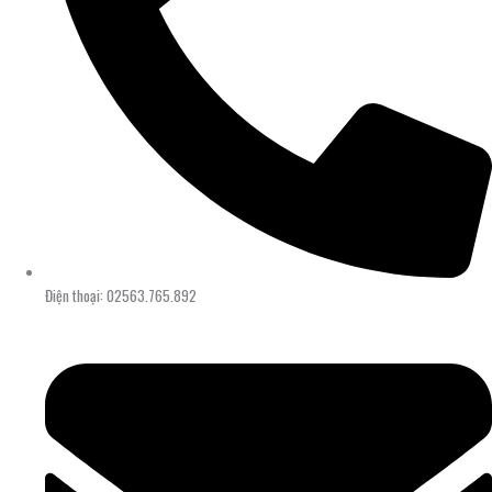
Điện thoại: 02563.765.892