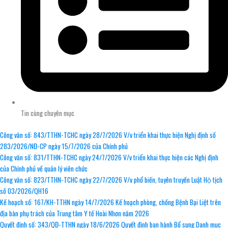
Tin cùng chuyên mục
Công văn số: 843/TTHN-TCHC ngày 28/7/2026 V/v triển khai thực hiện Nghị định số
283/2026/NĐ-CP ngày 15/7/2026 của Chính phủ
Công văn số: 831/TTHN-TCHC ngày 24/7/2026 V/v triển khai thực hiện các Nghị định
của Chính phủ về quản lý viên chức
Công văn số: 823/TTHN-TCHC ngày 22/7/2026 V/v phổ biến, tuyên truyền Luật Hộ tịch
số 03/2026/QH16
Kế hoạch số: 167/KH-TTHN ngày 14/7/2026 Kế hoạch phòng, chống Bệnh Bại Liệt trên
địa bàn phụ trách của Trung tâm Y tế Hoài Nhơn năm 2026
Quyết định số: 343/QĐ-TTHN ngày 18/6/2026 Quyết định ban hành Bổ sung Danh mục