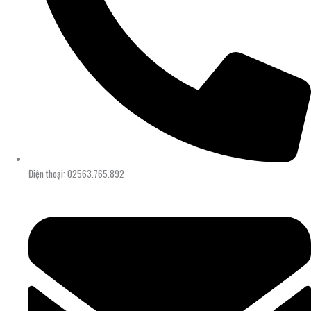
Điện thoại: 02563.765.892