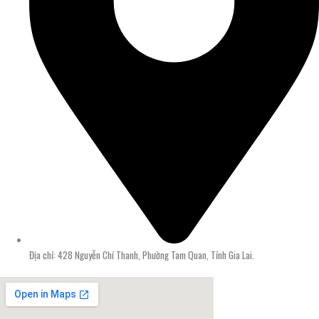
Địa chỉ: 428 Nguyễn Chí Thanh, Phường Tam Quan, Tỉnh Gia Lai.