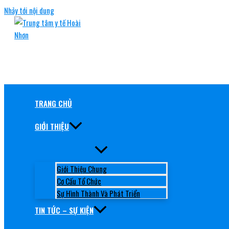
Nhảy tới nội dung
TRUNG TÂM Y TẾ HOÀI NHƠN
RÈN ĐỨC, GIỮ TÂM, NÂNG TẦM CHẤT LƯỢNG
TRANG CHỦ
GIỚI THIỆU
Giới Thiệu Chung
Cơ Cấu Tổ Chức
Sự Hình Thành Và Phát Triển
TIN TỨC – SỰ KIỆN