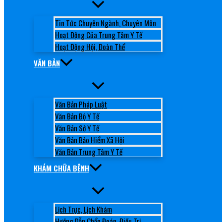
Tin Tức Chuyên Ngành, Chuyên Môn
Hoạt Động Của Trung Tâm Y Tế
Hoạt Động Hội, Đoàn Thể
VĂN BẢN
Văn Bản Pháp Luật
Văn Bản Bộ Y Tế
Văn Bản Sở Y Tế
Văn Bản Bảo Hiểm Xã Hội
Văn Bản Trung Tâm Y Tế
KHÁM CHỮA BỆNH
Lịch Trực, Lịch Khám
Hướng Dẫn Chẩn Đoán, Điều Trị