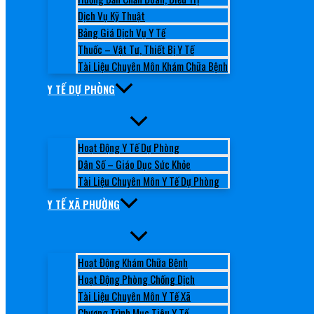
Dịch Vụ Kỹ Thuật
Bảng Giá Dịch Vụ Y Tế
Thuốc – Vật Tư, Thiết Bị Y Tế
Tài Liệu Chuyên Môn Khám Chữa Bệnh
Y TẾ DỰ PHÒNG
Hoạt Động Y Tế Dự Phòng
Dân Số – Giáo Dục Sức Khỏe
Tài Liệu Chuyên Môn Y Tế Dự Phòng
Y TẾ XÃ PHƯỜNG
Hoạt Động Khám Chữa Bệnh
Hoạt Động Phòng Chống Dịch
Tài Liệu Chuyên Môn Y Tế Xã
Chương Trình Mục Tiêu Y Tế