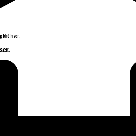
g khô laser.
ser.