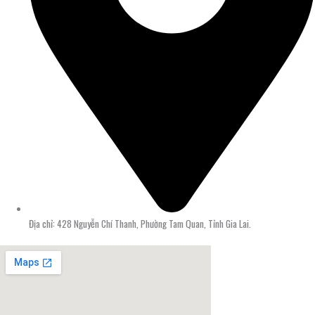
Địa chỉ: 428 Nguyễn Chí Thanh, Phường Tam Quan, Tỉnh Gia Lai.