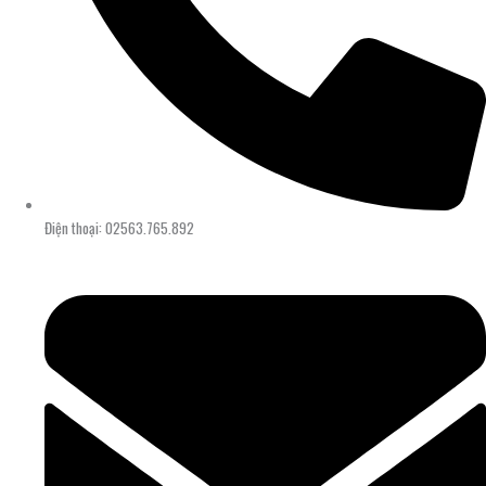
Điện thoại: 02563.765.892