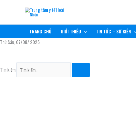
Nhảy
TRUNG TÂM Y TẾ HOÀI NHƠN
tới
nội
RÈN ĐỨC, GIỮ TÂM, NÂNG TẦM CHẤT LƯỢNG
dung
TRANG CHỦ
GIỚI THIỆU
TIN TỨC – SỰ KIỆN
Thứ Sáu, 07/08/ 2026
Tìm kiếm