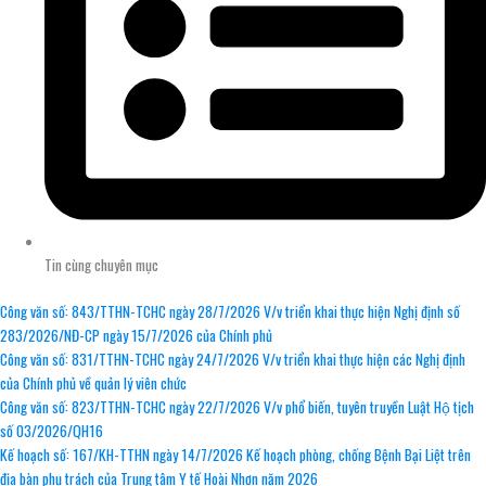
Tin cùng chuyên mục
Công văn số: 843/TTHN-TCHC ngày 28/7/2026 V/v triển khai thực hiện Nghị định số
283/2026/NĐ-CP ngày 15/7/2026 của Chính phủ
Công văn số: 831/TTHN-TCHC ngày 24/7/2026 V/v triển khai thực hiện các Nghị định
của Chính phủ về quản lý viên chức
Công văn số: 823/TTHN-TCHC ngày 22/7/2026 V/v phổ biến, tuyên truyền Luật Hộ tịch
số 03/2026/QH16
Kế hoạch số: 167/KH-TTHN ngày 14/7/2026 Kế hoạch phòng, chống Bệnh Bại Liệt trên
địa bàn phụ trách của Trung tâm Y tế Hoài Nhơn năm 2026