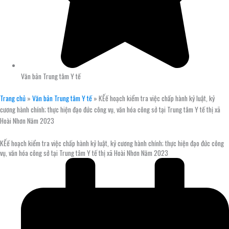
Văn bản Trung tâm Y tế
Trang chủ
»
Văn bản Trung tâm Y tế
»
KẾế hoạch kiểm tra việc chấp hành kỷ luật, kỷ
cương hành chính; thực hiện đạo đức công vụ, văn hóa công sở tại Trung tâm Y tế thị xã
Hoài Nhơn Năm 2023
KẾế hoạch kiểm tra việc chấp hành kỷ luật, kỷ cương hành chính; thực hiện đạo đức công
vụ, văn hóa công sở tại Trung tâm Y tế thị xã Hoài Nhơn Năm 2023