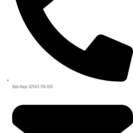
Điện thoại: 02563.765.892