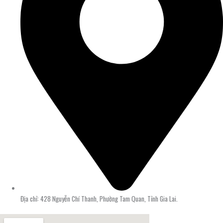
Địa chỉ: 428 Nguyễn Chí Thanh, Phường Tam Quan, Tỉnh Gia Lai.