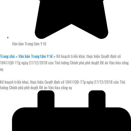
Văn bản Trung tâm Y tế
Trang chủ
»
Văn bản Trung tâm Y tế
»
Kế hoạch triển khai, thực hiện Quyết định số
1847/QĐ-TTg ngày 27/12/2018 của Thủ tướng Chính phủ phê duyệt Đề án Văn hóa công
vụ
Kế hoạch triển khai, thực hiện Quyết định số 1847/QĐ-TTg ngày 27/12/2018 của Thủ
tướng Chính phủ phê duyệt Đề án Văn hóa công vụ