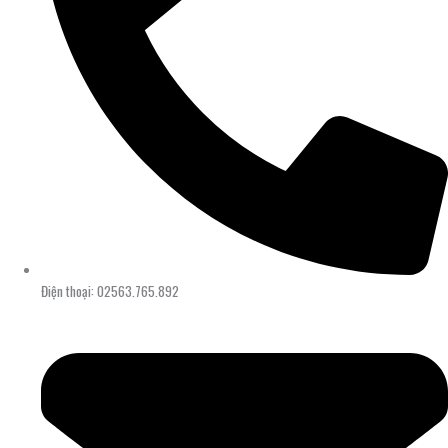
Điện thoại: 02563.765.892