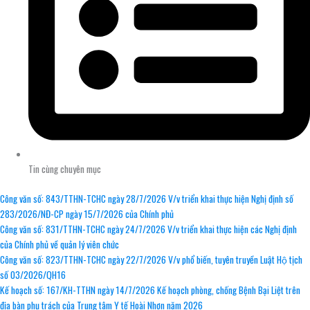
Tin cùng chuyên mục
Công văn số: 843/TTHN-TCHC ngày 28/7/2026 V/v triển khai thực hiện Nghị định số
283/2026/NĐ-CP ngày 15/7/2026 của Chính phủ
Công văn số: 831/TTHN-TCHC ngày 24/7/2026 V/v triển khai thực hiện các Nghị định
của Chính phủ về quản lý viên chức
Công văn số: 823/TTHN-TCHC ngày 22/7/2026 V/v phổ biến, tuyên truyền Luật Hộ tịch
số 03/2026/QH16
Kế hoạch số: 167/KH-TTHN ngày 14/7/2026 Kế hoạch phòng, chống Bệnh Bại Liệt trên
địa bàn phụ trách của Trung tâm Y tế Hoài Nhơn năm 2026