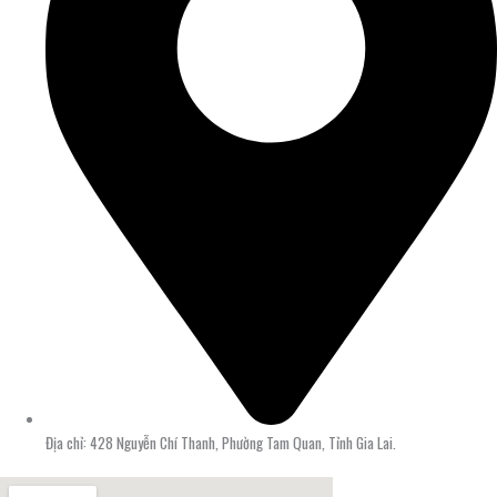
Địa chỉ: 428 Nguyễn Chí Thanh, Phường Tam Quan, Tỉnh Gia Lai.