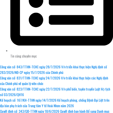
Tin cùng chuyên mục
Công văn số: 843/TTHN-TCHC ngày 28/7/2026 V/v triển khai thực hiện Nghị định số
283/2026/NĐ-CP ngày 15/7/2026 của Chính phủ
Công văn số: 831/TTHN-TCHC ngày 24/7/2026 V/v triển khai thực hiện các Nghị định
của Chính phủ về quản lý viên chức
Công văn số: 823/TTHN-TCHC ngày 22/7/2026 V/v phổ biến, tuyên truyền Luật Hộ tịch
số 03/2026/QH16
Kế hoạch số: 167/KH-TTHN ngày 14/7/2026 Kế hoạch phòng, chống Bệnh Bại Liệt trên
địa bàn phụ trách của Trung tâm Y tế Hoài Nhơn năm 2026
Quyết định số: 343/QĐ-TTHN ngày 18/6/2026 Quyết định ban hành Bổ sung Danh mục