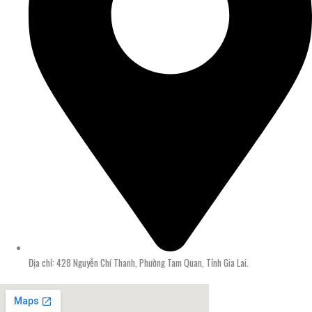
Địa chỉ: 428 Nguyễn Chí Thanh, Phường Tam Quan, Tỉnh Gia Lai.