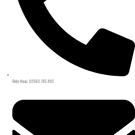
Điện thoại: 02563.765.892