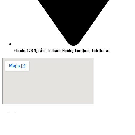
Địa chỉ: 428 Nguyễn Chí Thanh, Phường Tam Quan, Tỉnh Gia Lai.
Thiết kế web Quy Nhơn Greensoft.vn
Đã kết nối EMC