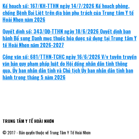
Kế hoạch số: 167/KH-TTHN ngày 14/7/2026 Kế hoạch phòng,
chống Bệnh Bại Liệt trên địa bàn phụ trách của Trung tâm Y tế
Hoài Nhơn năm 2026
Quyết định số: 343/QĐ-TTHN ngày 18/6/2026 Quyết định ban
hành Bổ sung Danh mục thuốc hóa dược sử dụng tại Trung tâm Y
tế Hoài Nhơn năm 2026-2027
Công văn số: 681/TTHN-TCHC ngày 16/6/2026 V/v tuyên truyền
văn bản quy phạm pháp luật do Hội đồng nhân dân tỉnh thông
qua, Ủy ban nhân dân tỉnh và Chủ tịch Ủy ban nhân dân tỉnh ban
hành trong tháng 5 năm 2026
TRUNG TÂM Y TẾ HOÀI NHƠN
© 2017 - Bản quyền thuộc về Trung Tâm Y Tế Hoài Nhơn