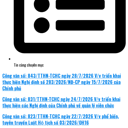
Tin cùng chuyên mục
Công văn số: 843/TTHN-TCHC ngày 28/7/2026 V/v triển khai
thực hiện Nghị định số 283/2026/NĐ-CP ngày 15/7/2026 của
Chính phủ
Công văn số: 831/TTHN-TCHC ngày 24/7/2026 V/v triển khai
thực hiện các Nghị định của Chính phủ về quản lý viên chức
Công văn số: 823/TTHN-TCHC ngày 22/7/2026 V/v phổ biến,
tuyên truyền Luật Hộ tịch số 03/2026/QH16