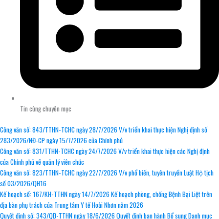
Tin cùng chuyên mục
Công văn số: 843/TTHN-TCHC ngày 28/7/2026 V/v triển khai thực hiện Nghị định số
283/2026/NĐ-CP ngày 15/7/2026 của Chính phủ
Công văn số: 831/TTHN-TCHC ngày 24/7/2026 V/v triển khai thực hiện các Nghị định
của Chính phủ về quản lý viên chức
Công văn số: 823/TTHN-TCHC ngày 22/7/2026 V/v phổ biến, tuyên truyền Luật Hộ tịch
số 03/2026/QH16
Kế hoạch số: 167/KH-TTHN ngày 14/7/2026 Kế hoạch phòng, chống Bệnh Bại Liệt trên
địa bàn phụ trách của Trung tâm Y tế Hoài Nhơn năm 2026
Quyết định số: 343/QĐ-TTHN ngày 18/6/2026 Quyết định ban hành Bổ sung Danh mục