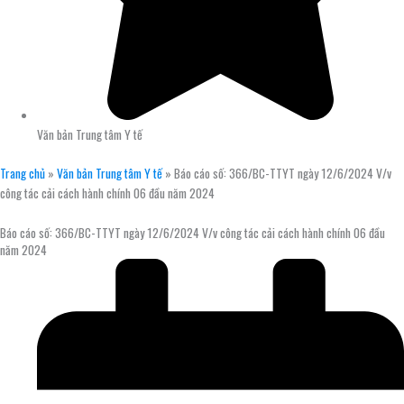
Văn bản Trung tâm Y tế
Trang chủ
»
Văn bản Trung tâm Y tế
»
Báo cáo số: 366/BC-TTYT ngày 12/6/2024 V/v
công tác cải cách hành chính 06 đầu năm 2024
Báo cáo số: 366/BC-TTYT ngày 12/6/2024 V/v công tác cải cách hành chính 06 đầu
năm 2024