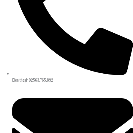
Điện thoại: 02563.765.892