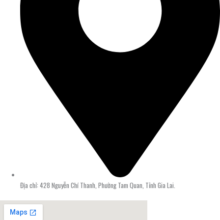
Địa chỉ: 428 Nguyễn Chí Thanh, Phường Tam Quan, Tỉnh Gia Lai.