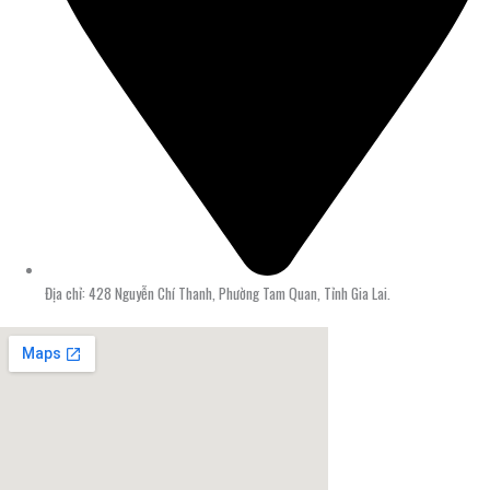
Địa chỉ: 428 Nguyễn Chí Thanh, Phường Tam Quan, Tỉnh Gia Lai.