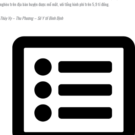
nghèo trên địa bàn huyện được mổ mắt, với tổng kinh phí trên 5,9 tỉ đồng.
Thùy Vy – Thu Phương – Sở Y tế Bình Định