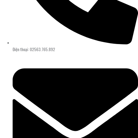
Điện thoại: 02563.765.892