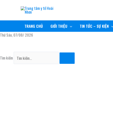
Nhảy
TRUNG TÂM Y TẾ HOÀI NHƠN
tới
nội
RÈN ĐỨC, GIỮ TÂM, NÂNG TẦM CHẤT LƯỢNG
dung
TRANG CHỦ
GIỚI THIỆU
TIN TỨC – SỰ KIỆN
Thứ Sáu, 07/08/ 2026
Tìm kiếm