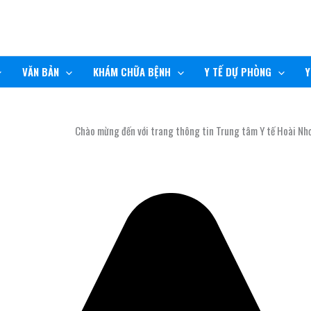
VĂN BẢN
KHÁM CHỮA BỆNH
Y TẾ DỰ PHÒNG
Y
Chào mừng đến với trang thông tin Trung tâm Y tế Hoài Nhơn!