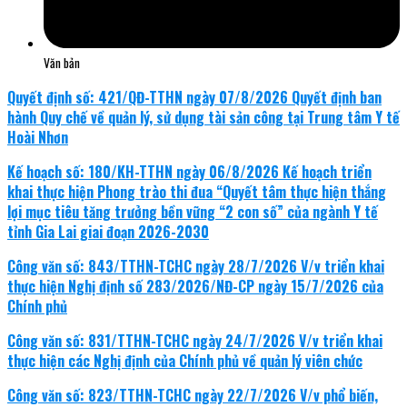
Văn bản
Quyết định số: 421/QĐ-TTHN ngày 07/8/2026 Quyết định ban
hành Quy chế về quản lý, sử dụng tài sản công tại Trung tâm Y tế
Hoài Nhơn
Kế hoạch số: 180/KH-TTHN ngày 06/8/2026 Kế hoạch triển
khai thực hiện Phong trào thi đua “Quyết tâm thực hiện thắng
lợi mục tiêu tăng trưởng bền vững “2 con số” của ngành Y tế
tỉnh Gia Lai giai đoạn 2026-2030
Công văn số: 843/TTHN-TCHC ngày 28/7/2026 V/v triển khai
thực hiện Nghị định số 283/2026/NĐ-CP ngày 15/7/2026 của
Chính phủ
Công văn số: 831/TTHN-TCHC ngày 24/7/2026 V/v triển khai
thực hiện các Nghị định của Chính phủ về quản lý viên chức
Công văn số: 823/TTHN-TCHC ngày 22/7/2026 V/v phổ biến,