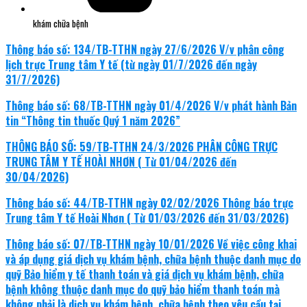
khám chữa bệnh
Thông báo số: 134/TB-TTHN ngày 27/6/2026 V/v phân công
lịch trực Trung tâm Y tế (từ ngày 01/7/2026 đến ngày
31/7/2026)
Thông báo số: 68/TB-TTHN ngày 01/4/2026 V/v phát hành Bản
tin “Thông tin thuốc Quý 1 năm 2026”
THÔNG BÁO SỐ: 59/TB-TTHN 24/3/2026 PHÂN CÔNG TRỰC
TRUNG TÂM Y TẾ HOÀI NHƠN ( Từ 01/04/2026 đến
30/04/2026)
Thông báo số: 44/TB-TTHN ngày 02/02/2026 Thông báo trực
Trung tâm Y tế Hoài Nhơn ( Từ 01/03/2026 đến 31/03/2026)
Thông báo số: 07/TB-TTHN ngày 10/01/2026 Về việc công khai
và áp dụng giá dịch vụ khám bệnh, chữa bệnh thuộc danh mục do
quỹ Bảo hiểm y tế thanh toán và giá dịch vụ khám bệnh, chữa
bệnh không thuộc danh mục do quỹ bảo hiểm thanh toán mà
không phải là dịch vụ khám bệnh, chữa bệnh theo yêu cầu tại