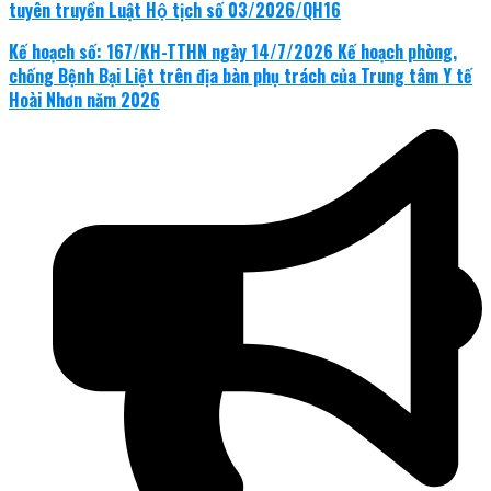
tuyên truyền Luật Hộ tịch số 03/2026/QH16
Kế hoạch số: 167/KH-TTHN ngày 14/7/2026 Kế hoạch phòng,
chống Bệnh Bại Liệt trên địa bàn phụ trách của Trung tâm Y tế
Hoài Nhơn năm 2026