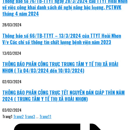
Thông báo số 76/TB-TTYT ngày 28/3/2024 cảu TTYT Hoài Nhơn
về việc công khai danh sách đề nghị nâng bậc lƣơng, PCTNVK
tháng 4 năm 2024
28/03/2024
Thông báo số 66/TB-TTYT – 13/3/2024 của TTYT Hoài Nhơn
V/v Các chỉ số thông tin chất lượng bệnh viện năm 2023
13/03/2024
THÔNG BÁO PHÂN CÔNG TRỰC TRUNG TÂM Y TẾ THỊ XÃ HOÀI
NHƠN ( Từ 04/03/2024 đến 10/03/2024)
02/03/2024
THÔNG BÁO PHÂN CÔNG TRỰC TẾT NGUYÊN ĐÁN GIÁP THÌN NĂM
2024 ( TRUNG TÂM Y TẾ THỊ XÃ HOÀI NHƠN)
03/02/2024
Trang
1
Trang
2
Trang
3
…
Trang
11