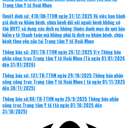
Trung tâm Y tế Hoài Nhơn
Quyết định số: 418/QĐ-TTHN ngày 31/12/2025 Về việc ban hành
giá dịch vụ khám bệnh, chữa bệnh đối với người bệnh không có
thẻ BHYT sử dụng các dịch vụ không thuộc danh mục do quỹ bảo
hiểm y tế thanh toán mà không phải là dịch vụ khám bệnh, chữa
bệnh theo yêu cầu tại Trung tâm Y tế Hoài Nhơn
Thông báo số: 201/TB-TTHN ngày 26/12/2025 V/v Thông báo
phân công trực Trung tâm Y tế Hoài Nhơn (Từ ngày 01/01/2026
đến 31/01/2026)
Thông báo số: 131/TB-TTHN ngày 29/10/2025 Thông báo phân
công công trực Trung tâm Y tế Hoài Nhơn ( từ ngày 01/11/2025
đến 30/11/2025)
Thông báo số:86/TB-TTHN ngày 25/9/2025 Thông báo phân
công trực Trung tâm Y tế (từ ngày 01/10/2025 đến
31/10/2025)