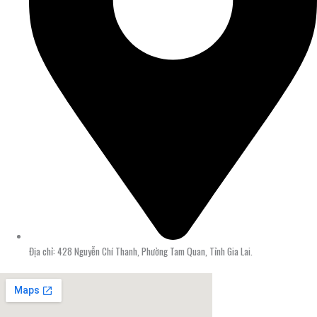
Địa chỉ: 428 Nguyễn Chí Thanh, Phường Tam Quan, Tỉnh Gia Lai.