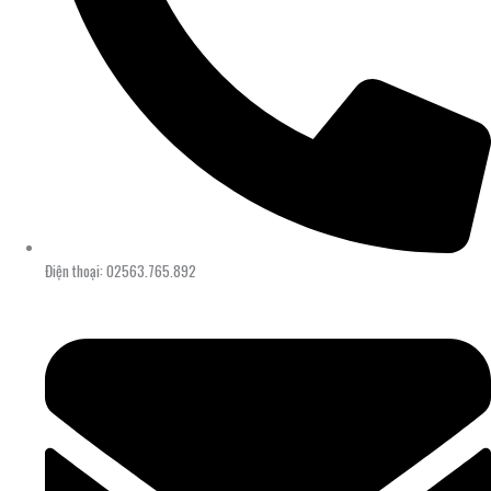
Điện thoại: 02563.765.892