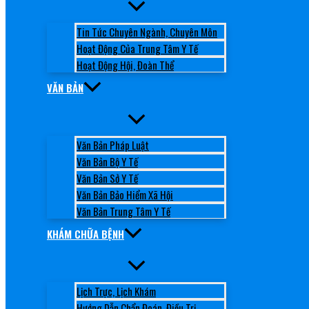
Tin Tức Chuyên Ngành, Chuyên Môn
Hoạt Động Của Trung Tâm Y Tế
Hoạt Động Hội, Đoàn Thể
VĂN BẢN
Văn Bản Pháp Luật
Văn Bản Bộ Y Tế
Văn Bản Sở Y Tế
Văn Bản Bảo Hiểm Xã Hội
Văn Bản Trung Tâm Y Tế
KHÁM CHỮA BỆNH
Lịch Trực, Lịch Khám
Hướng Dẫn Chẩn Đoán, Điều Trị