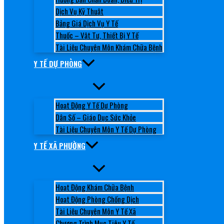
Dịch Vụ Kỹ Thuật
Bảng Giá Dịch Vụ Y Tế
Thuốc – Vật Tư, Thiết Bị Y Tế
Tài Liệu Chuyên Môn Khám Chữa Bệnh
Y TẾ DỰ PHÒNG
Hoạt Động Y Tế Dự Phòng
Dân Số – Giáo Dục Sức Khỏe
Tài Liệu Chuyên Môn Y Tế Dự Phòng
Y TẾ XÃ PHƯỜNG
Hoạt Động Khám Chữa Bệnh
Hoạt Động Phòng Chống Dịch
Tài Liệu Chuyên Môn Y Tế Xã
Chương Trình Mục Tiêu Y Tế