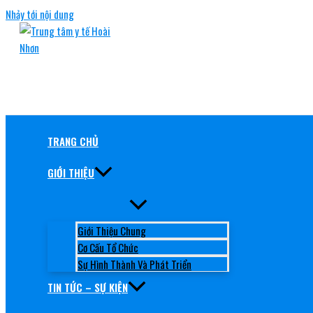
Nhảy tới nội dung
TRUNG TÂM Y TẾ HOÀI NHƠN
RÈN ĐỨC, GIỮ TÂM, NÂNG TẦM CHẤT LƯỢNG
TRANG CHỦ
GIỚI THIỆU
Giới Thiệu Chung
Cơ Cấu Tổ Chức
Sự Hình Thành Và Phát Triển
TIN TỨC – SỰ KIỆN