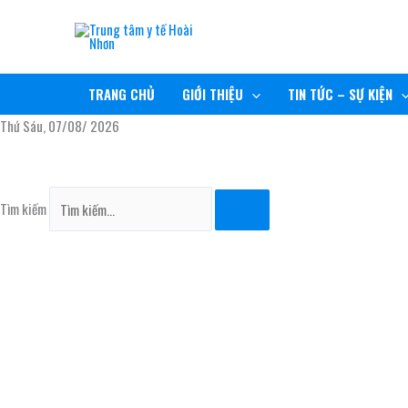
Nhảy
TRUNG TÂM Y TẾ HOÀI NHƠN
tới
nội
RÈN ĐỨC, GIỮ TÂM, NÂNG TẦM CHẤT LƯỢNG
dung
TRANG CHỦ
GIỚI THIỆU
TIN TỨC – SỰ KIỆN
Thứ Sáu, 07/08/ 2026
Tìm kiếm