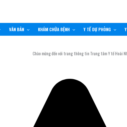
VĂN BẢN
KHÁM CHỮA BỆNH
Y TẾ DỰ PHÒNG
Y
Chào mừng đến với trang thông tin Trung tâm Y tế Hoài Nhơn!