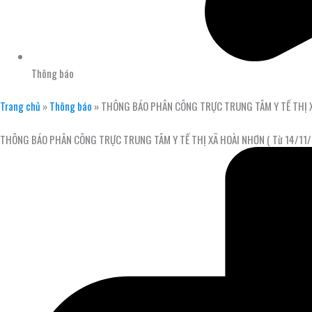
Thông báo
Trang chủ
»
Thông báo
»
THÔNG BÁO PHÂN CÔNG TRỰC TRUNG TÂM Y TẾ THỊ X
THÔNG BÁO PHÂN CÔNG TRỰC TRUNG TÂM Y TẾ THỊ XÃ HOÀI NHƠN ( Từ 14/11