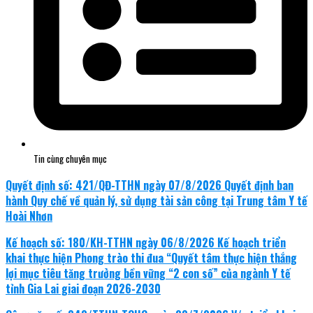
Tin cùng chuyên mục
Quyết định số: 421/QĐ-TTHN ngày 07/8/2026 Quyết định ban
hành Quy chế về quản lý, sử dụng tài sản công tại Trung tâm Y tế
Hoài Nhơn
Kế hoạch số: 180/KH-TTHN ngày 06/8/2026 Kế hoạch triển
khai thực hiện Phong trào thi đua “Quyết tâm thực hiện thắng
lợi mục tiêu tăng trưởng bền vững “2 con số” của ngành Y tế
tỉnh Gia Lai giai đoạn 2026-2030