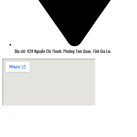
Địa chỉ: 428 Nguyễn Chí Thanh, Phường Tam Quan, Tỉnh Gia Lai.
Thiết kế web Quy Nhơn Greensoft.vn
Đã kết nối EMC