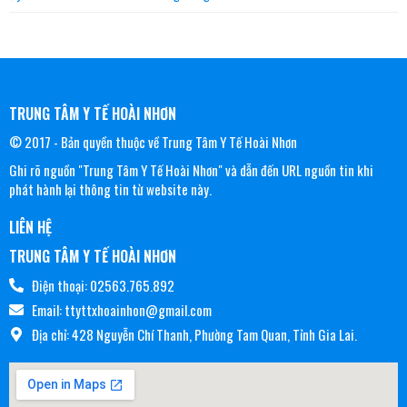
TRUNG TÂM Y TẾ HOÀI NHƠN
© 2017 - Bản quyền thuộc về Trung Tâm Y Tế Hoài Nhơn
Ghi rõ nguồn "Trung Tâm Y Tế Hoài Nhơn" và dẫn đến URL nguồn tin khi
phát hành lại thông tin từ website này.
LIÊN HỆ
TRUNG TÂM Y TẾ HOÀI NHƠN
Điện thoại: 02563.765.892
Email: ttyttxhoainhon@gmail.com
Địa chỉ: 428 Nguyễn Chí Thanh, Phường Tam Quan, Tỉnh Gia Lai.