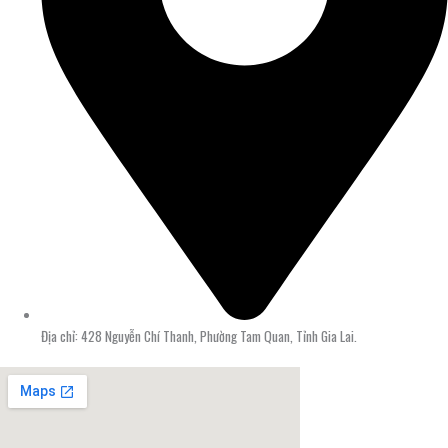
Địa chỉ: 428 Nguyễn Chí Thanh, Phường Tam Quan, Tỉnh Gia Lai.