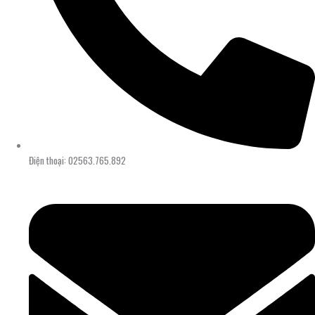
Điện thoại: 02563.765.892