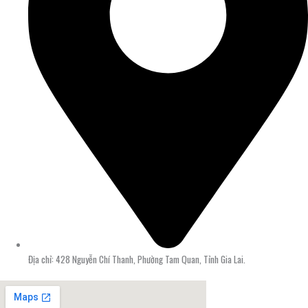
Địa chỉ: 428 Nguyễn Chí Thanh, Phường Tam Quan, Tỉnh Gia Lai.