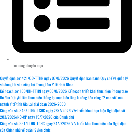
Tin cùng chuyên mục
Quyết định số: 421/QĐ-TTHN ngày 07/8/2026 Quyết định ban hành Quy chế về quản lý,
sử dụng tài sản công tại Trung tâm Y tế Hoài Nhơn
Kế hoạch số: 180/KH-TTHN ngày 06/8/2026 Kế hoạch triển khai thực hiện Phong trào
thi đua “Quyết tâm thực hiện thắng lợi mục tiêu tăng trưởng bền vững “2 con số” của
ngành Y tế tỉnh Gia Lai giai đoạn 2026-2030
Công văn số: 843/TTHN-TCHC ngày 28/7/2026 V/v triển khai thực hiện Nghị định số
283/2026/NĐ-CP ngày 15/7/2026 của Chính phủ
Công văn số: 831/TTHN-TCHC ngày 24/7/2026 V/v triển khai thực hiện các Nghị định
của Chính phủ về quản lý viên chức