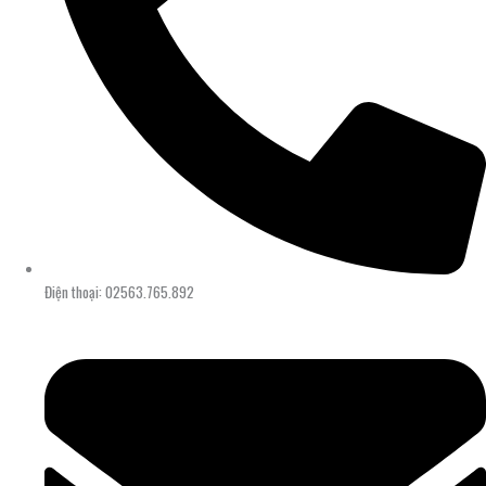
Điện thoại: 02563.765.892