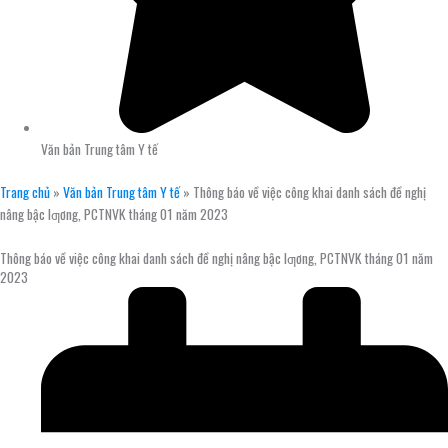
Văn bản Trung tâm Y tế
Trang chủ
»
Văn bản Trung tâm Y tế
»
Thông báo về việc công khai danh sách đề nghị
nâng bậc lƣơng, PCTNVK tháng 01 năm 2023
Thông báo về việc công khai danh sách đề nghị nâng bậc lƣơng, PCTNVK tháng 01 năm
2023