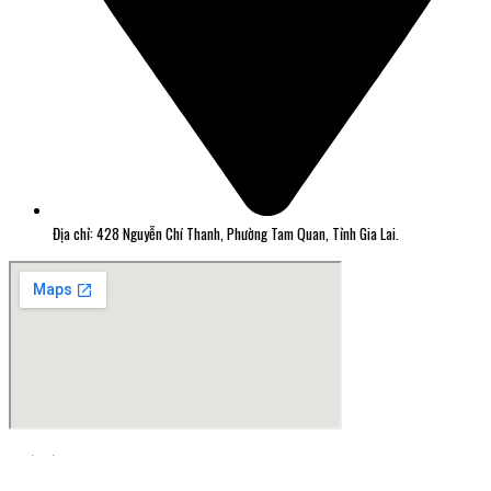
Địa chỉ: 428 Nguyễn Chí Thanh, Phường Tam Quan, Tỉnh Gia Lai.
Thiết kế web Quy Nhơn Greensoft.vn