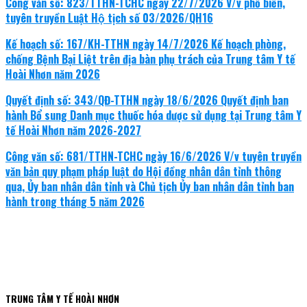
Công văn số: 823/TTHN-TCHC ngày 22/7/2026 V/v phổ biến,
tuyên truyền Luật Hộ tịch số 03/2026/QH16
Kế hoạch số: 167/KH-TTHN ngày 14/7/2026 Kế hoạch phòng,
chống Bệnh Bại Liệt trên địa bàn phụ trách của Trung tâm Y tế
Hoài Nhơn năm 2026
Quyết định số: 343/QĐ-TTHN ngày 18/6/2026 Quyết định ban
hành Bổ sung Danh mục thuốc hóa dược sử dụng tại Trung tâm Y
tế Hoài Nhơn năm 2026-2027
Công văn số: 681/TTHN-TCHC ngày 16/6/2026 V/v tuyên truyền
văn bản quy phạm pháp luật do Hội đồng nhân dân tỉnh thông
qua, Ủy ban nhân dân tỉnh và Chủ tịch Ủy ban nhân dân tỉnh ban
hành trong tháng 5 năm 2026
TRUNG TÂM Y TẾ HOÀI NHƠN