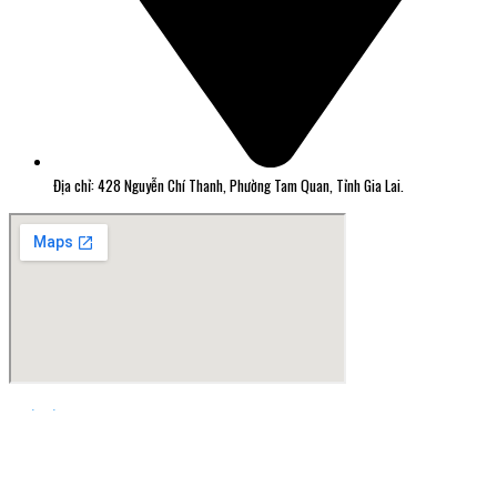
Địa chỉ: 428 Nguyễn Chí Thanh, Phường Tam Quan, Tỉnh Gia Lai.
Thiết kế web Quy Nhơn Greensoft.vn
Đã kết nối EMC