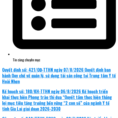
Tin cùng chuyên mục
Quyết định số: 421/QĐ-TTHN ngày 07/8/2026 Quyết định ban
hành Quy chế về quản lý, sử dụng tài sản công tại Trung tâm Y tế
Hoài Nhơn
Kế hoạch số: 180/KH-TTHN ngày 06/8/2026 Kế hoạch triển
khai thực hiện Phong trào thi đua “Quyết tâm thực hiện thắng
lợi mục tiêu tăng trưởng bền vững “2 con số” của ngành Y tế
tỉnh Gia Lai giai đoạn 2026-2030