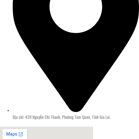
Địa chỉ: 428 Nguyễn Chí Thanh, Phường Tam Quan, Tỉnh Gia Lai.