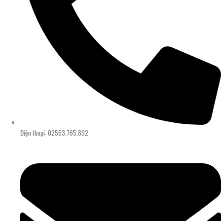
Điện thoại: 02563.765.892