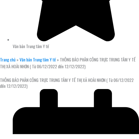
Văn bản Trung tâm Y tế
Trang chủ
»
Văn bản Trung tâm Y tế
»
THÔNG BÁO PHÂN CÔNG TRỰC TRUNG TÂM Y TẾ
THỊ XÃ HOÀI NHƠN ( Từ 06/12/2022 đến 12/12/2022)
THÔNG BÁO PHÂN CÔNG TRỰC TRUNG TÂM Y TẾ THỊ XÃ HOÀI NHƠN ( Từ 06/12/2022
đến 12/12/2022)