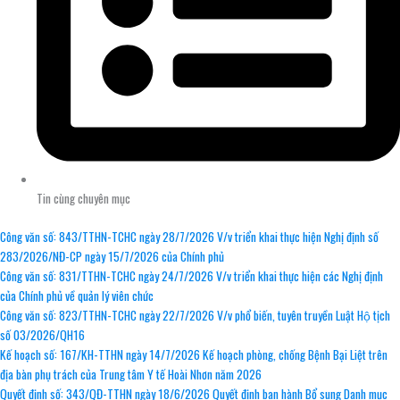
Tin cùng chuyên mục
Công văn số: 843/TTHN-TCHC ngày 28/7/2026 V/v triển khai thực hiện Nghị định số
283/2026/NĐ-CP ngày 15/7/2026 của Chính phủ
Công văn số: 831/TTHN-TCHC ngày 24/7/2026 V/v triển khai thực hiện các Nghị định
của Chính phủ về quản lý viên chức
Công văn số: 823/TTHN-TCHC ngày 22/7/2026 V/v phổ biến, tuyên truyền Luật Hộ tịch
số 03/2026/QH16
Kế hoạch số: 167/KH-TTHN ngày 14/7/2026 Kế hoạch phòng, chống Bệnh Bại Liệt trên
địa bàn phụ trách của Trung tâm Y tế Hoài Nhơn năm 2026
Quyết định số: 343/QĐ-TTHN ngày 18/6/2026 Quyết định ban hành Bổ sung Danh mục