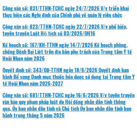
Công văn số: 831/TTHN-TCHC ngày 24/7/2026 V/v triển khai
thực hiện các Nghị định của Chính phủ về quản lý viên chức
Công văn số: 823/TTHN-TCHC ngày 22/7/2026 V/v phổ biến,
tuyên truyền Luật Hộ tịch số 03/2026/QH16
Kế hoạch số: 167/KH-TTHN ngày 14/7/2026 Kế hoạch phòng,
chống Bệnh Bại Liệt trên địa bàn phụ trách của Trung tâm Y tế
Hoài Nhơn năm 2026
Quyết định số: 343/QĐ-TTHN ngày 18/6/2026 Quyết định ban
hành Bổ sung Danh mục thuốc hóa dược sử dụng tại Trung tâm Y
tế Hoài Nhơn năm 2026-2027
Công văn số: 681/TTHN-TCHC ngày 16/6/2026 V/v tuyên truyền
văn bản quy phạm pháp luật do Hội đồng nhân dân tỉnh thông
qua, Ủy ban nhân dân tỉnh và Chủ tịch Ủy ban nhân dân tỉnh ban
hành trong tháng 5 năm 2026