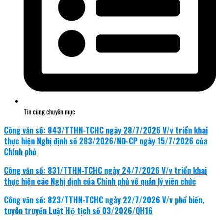
Tin cùng chuyên mục
Công văn số: 843/TTHN-TCHC ngày 28/7/2026 V/v triển khai
thực hiện Nghị định số 283/2026/NĐ-CP ngày 15/7/2026 của
Chính phủ
Công văn số: 831/TTHN-TCHC ngày 24/7/2026 V/v triển khai
thực hiện các Nghị định của Chính phủ về quản lý viên chức
Công văn số: 823/TTHN-TCHC ngày 22/7/2026 V/v phổ biến,
tuyên truyền Luật Hộ tịch số 03/2026/QH16