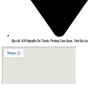
Địa chỉ: 428 Nguyễn Chí Thanh, Phường Tam Quan, Tỉnh Gia Lai.
Thiết kế web Quy Nhơn Greensoft.vn
Đã kết nối EMC