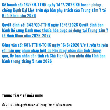
Kế hoạch số: 167/KH-TTHN ngày 14/7/2026 Kế hoạch phòng,
chống Bệnh Bại Liệt trên địa bàn phụ trách của Trung tâm Y tế
Hoài Nhơn năm 2026
Quyết định số: 343/QĐ-TTHN ngày 18/6/2026 Quyết định ban
hành Bổ sung Danh mục thuốc hóa dược sử dụng tại Trung tâm Y
tế Hoài Nhơn năm 2026-2027
Công văn số: 681/TTHN-TCHC ngày 16/6/2026 V/v tuyên truyền
văn bản quy phạm pháp luật do Hội đồng nhân dân tỉnh thông
qua, Ủy ban nhân dân tỉnh và Chủ tịch Ủy ban nhân dân tỉnh ban
hành trong tháng 5 năm 2026
TRUNG TÂM Y TẾ HOÀI NHƠN
© 2017 - Bản quyền thuộc về Trung Tâm Y Tế Hoài Nhơn