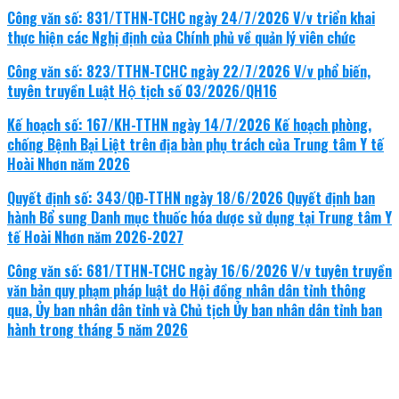
Công văn số: 831/TTHN-TCHC ngày 24/7/2026 V/v triển khai
thực hiện các Nghị định của Chính phủ về quản lý viên chức
Công văn số: 823/TTHN-TCHC ngày 22/7/2026 V/v phổ biến,
tuyên truyền Luật Hộ tịch số 03/2026/QH16
Kế hoạch số: 167/KH-TTHN ngày 14/7/2026 Kế hoạch phòng,
chống Bệnh Bại Liệt trên địa bàn phụ trách của Trung tâm Y tế
Hoài Nhơn năm 2026
Quyết định số: 343/QĐ-TTHN ngày 18/6/2026 Quyết định ban
hành Bổ sung Danh mục thuốc hóa dược sử dụng tại Trung tâm Y
tế Hoài Nhơn năm 2026-2027
Công văn số: 681/TTHN-TCHC ngày 16/6/2026 V/v tuyên truyền
văn bản quy phạm pháp luật do Hội đồng nhân dân tỉnh thông
qua, Ủy ban nhân dân tỉnh và Chủ tịch Ủy ban nhân dân tỉnh ban
hành trong tháng 5 năm 2026