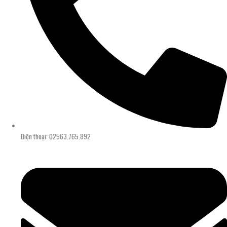
Điện thoại: 02563.765.892