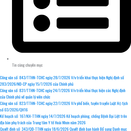
Tin cùng chuyên mục
Công văn số: 843/TTHN-TCHC ngày 28/7/2026 V/v triển khai thực hiện Nghị định số
283/2026/NĐ-CP ngày 15/7/2026 của Chính phủ
Công văn số: 831/TTHN-TCHC ngày 24/7/2026 V/v triển khai thực hiện các Nghị định
của Chính phủ về quản lý viên chức
Công văn số: 823/TTHN-TCHC ngày 22/7/2026 V/v phổ biến, tuyên truyền Luật Hộ tịch
số 03/2026/QH16
Kế hoạch số: 167/KH-TTHN ngày 14/7/2026 Kế hoạch phòng, chống Bệnh Bại Liệt trên
địa bàn phụ trách của Trung tâm Y tế Hoài Nhơn năm 2026
Quyết định số: 343/QĐ-TTHN ngày 18/6/2026 Quyết định ban hành Bổ sung Danh mục