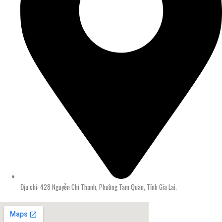
Địa chỉ: 428 Nguyễn Chí Thanh, Phường Tam Quan, Tỉnh Gia Lai.