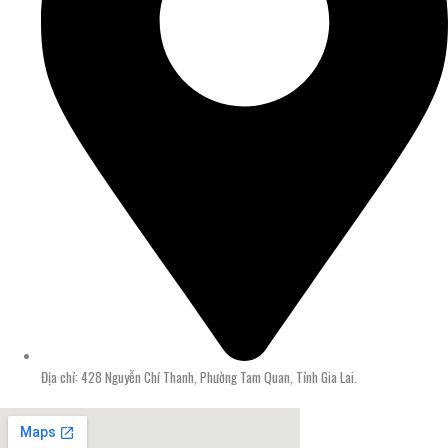
Địa chỉ: 428 Nguyễn Chí Thanh, Phường Tam Quan, Tỉnh Gia Lai.