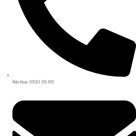
Điện thoại: 02563.765.892