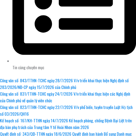
Tin cùng chuyên mục
Công văn số: 843/TTHN-TCHC ngày 28/7/2026 V/v triển khai thực hiện Nghị định số
283/2026/NĐ-CP ngày 15/7/2026 của Chính phủ
Công văn số: 831/TTHN-TCHC ngày 24/7/2026 V/v triển khai thực hiện các Nghị định
của Chính phủ về quản lý viên chức
Công văn số: 823/TTHN-TCHC ngày 22/7/2026 V/v phổ biến, tuyên truyền Luật Hộ tịch
số 03/2026/QH16
Kế hoạch số: 167/KH-TTHN ngày 14/7/2026 Kế hoạch phòng, chống Bệnh Bại Liệt trên
địa bàn phụ trách của Trung tâm Y tế Hoài Nhơn năm 2026
Quyết định số: 343/QĐ-TTHN ngày 18/6/2026 Quyết định ban hành Bổ sung Danh mục