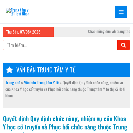
Nhảy
tới
nội
dung
Chào mừng đến với trang thông 
Thứ Sáu, 07/08/ 2026
Tìm
kiếm
VĂN BẢN TRUNG TÂM Y TẾ
Trang chủ
»
Văn bản Trung tâm Y tế
»
Quyết định Quy định chức năng, nhiệm vụ
của Khoa Y học cổ truyền và Phục hồi chức năng thuộc Trung tâm Y tế thị xã Hoài
Nhơn
Quyết định Quy định chức năng, nhiệm vụ của Khoa
Y học cổ truyền và Phục hồi chức năng thuộc Trung