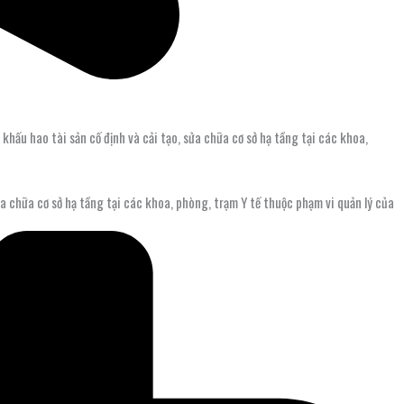
 khấu hao tài sản cố định và cải tạo, sửa chữa cơ sở hạ tầng tại các khoa,
sửa chữa cơ sở hạ tầng tại các khoa, phòng, trạm Y tế thuộc phạm vi quản lý của