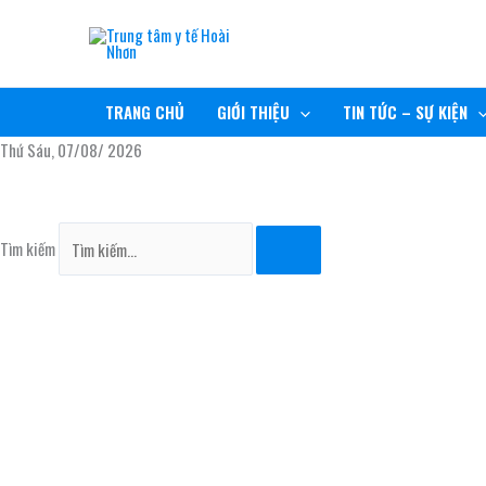
Nhảy
TRUNG TÂM Y TẾ HOÀI NHƠN
tới
nội
RÈN ĐỨC, GIỮ TÂM, NÂNG TẦM CHẤT LƯỢNG
dung
TRANG CHỦ
GIỚI THIỆU
TIN TỨC – SỰ KIỆN
Thứ Sáu, 07/08/ 2026
Tìm kiếm