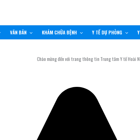
VĂN BẢN
KHÁM CHỮA BỆNH
Y TẾ DỰ PHÒNG
Y
Chào mừng đến với trang thông tin Trung tâm Y tế Hoài Nhơn!