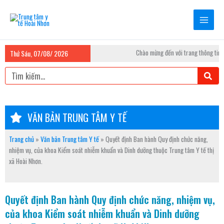
Nhảy
tới
nội
dung
Chào mừng đến với trang thông tin T
Thứ Sáu, 07/08/ 2026
Tìm
kiếm
VĂN BẢN TRUNG TÂM Y TẾ
Trang chủ
»
Văn bản Trung tâm Y tế
»
Quyết định Ban hành Quy định chức năng,
nhiệm vụ, của khoa Kiểm soát nhiễm khuẩn và Dinh dưỡng thuộc Trung tâm Y tế thị
xã Hoài Nhơn.
Quyết định Ban hành Quy định chức năng, nhiệm vụ,
của khoa Kiểm soát nhiễm khuẩn và Dinh dưỡng