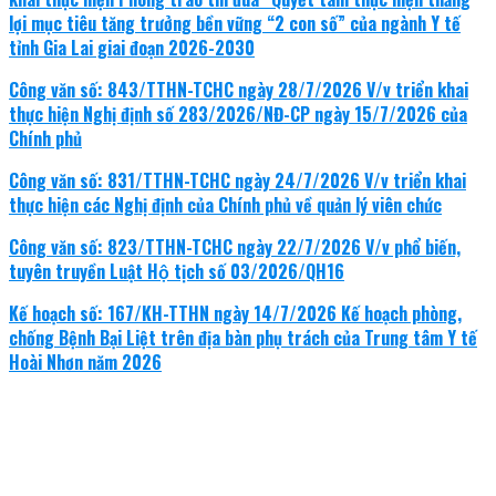
lợi mục tiêu tăng trưởng bền vững “2 con số” của ngành Y tế
tỉnh Gia Lai giai đoạn 2026-2030
Công văn số: 843/TTHN-TCHC ngày 28/7/2026 V/v triển khai
thực hiện Nghị định số 283/2026/NĐ-CP ngày 15/7/2026 của
Chính phủ
Công văn số: 831/TTHN-TCHC ngày 24/7/2026 V/v triển khai
thực hiện các Nghị định của Chính phủ về quản lý viên chức
Công văn số: 823/TTHN-TCHC ngày 22/7/2026 V/v phổ biến,
tuyên truyền Luật Hộ tịch số 03/2026/QH16
Kế hoạch số: 167/KH-TTHN ngày 14/7/2026 Kế hoạch phòng,
chống Bệnh Bại Liệt trên địa bàn phụ trách của Trung tâm Y tế
Hoài Nhơn năm 2026