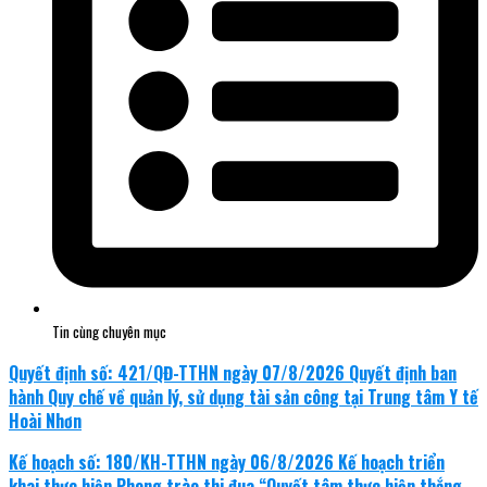
Tin cùng chuyên mục
Quyết định số: 421/QĐ-TTHN ngày 07/8/2026 Quyết định ban
hành Quy chế về quản lý, sử dụng tài sản công tại Trung tâm Y tế
Hoài Nhơn
Kế hoạch số: 180/KH-TTHN ngày 06/8/2026 Kế hoạch triển
khai thực hiện Phong trào thi đua “Quyết tâm thực hiện thắng