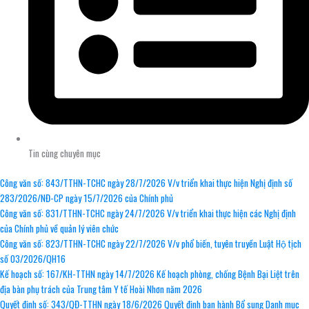
Tin cùng chuyên mục
Công văn số: 843/TTHN-TCHC ngày 28/7/2026 V/v triển khai thực hiện Nghị định số
283/2026/NĐ-CP ngày 15/7/2026 của Chính phủ
Công văn số: 831/TTHN-TCHC ngày 24/7/2026 V/v triển khai thực hiện các Nghị định
của Chính phủ về quản lý viên chức
Công văn số: 823/TTHN-TCHC ngày 22/7/2026 V/v phổ biến, tuyên truyền Luật Hộ tịch
số 03/2026/QH16
Kế hoạch số: 167/KH-TTHN ngày 14/7/2026 Kế hoạch phòng, chống Bệnh Bại Liệt trên
địa bàn phụ trách của Trung tâm Y tế Hoài Nhơn năm 2026
Quyết định số: 343/QĐ-TTHN ngày 18/6/2026 Quyết định ban hành Bổ sung Danh mục