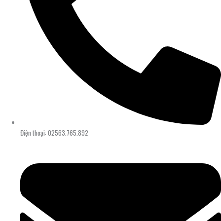
Điện thoại: 02563.765.892