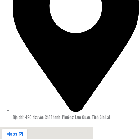
Địa chỉ: 428 Nguyễn Chí Thanh, Phường Tam Quan, Tỉnh Gia Lai.