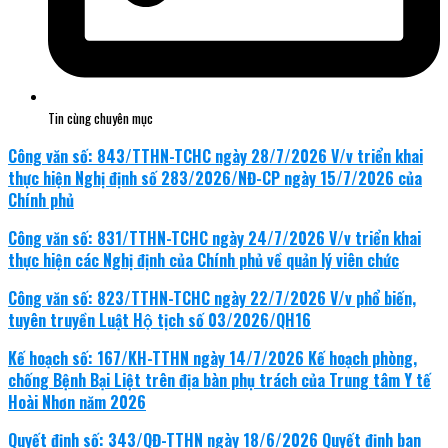
Tin cùng chuyên mục
Công văn số: 843/TTHN-TCHC ngày 28/7/2026 V/v triển khai
thực hiện Nghị định số 283/2026/NĐ-CP ngày 15/7/2026 của
Chính phủ
Công văn số: 831/TTHN-TCHC ngày 24/7/2026 V/v triển khai
thực hiện các Nghị định của Chính phủ về quản lý viên chức
Công văn số: 823/TTHN-TCHC ngày 22/7/2026 V/v phổ biến,
tuyên truyền Luật Hộ tịch số 03/2026/QH16
Kế hoạch số: 167/KH-TTHN ngày 14/7/2026 Kế hoạch phòng,
chống Bệnh Bại Liệt trên địa bàn phụ trách của Trung tâm Y tế
Hoài Nhơn năm 2026
Quyết định số: 343/QĐ-TTHN ngày 18/6/2026 Quyết định ban