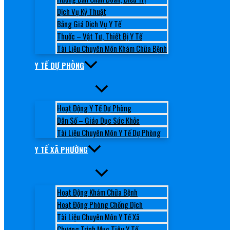
Dịch Vụ Kỹ Thuật
Bảng Giá Dịch Vụ Y Tế
Thuốc – Vật Tư, Thiết Bị Y Tế
Tài Liệu Chuyên Môn Khám Chữa Bệnh
Y TẾ DỰ PHÒNG
Hoạt Động Y Tế Dự Phòng
Dân Số – Giáo Dục Sức Khỏe
Tài Liệu Chuyên Môn Y Tế Dự Phòng
Y TẾ XÃ PHƯỜNG
Hoạt Động Khám Chữa Bệnh
Hoạt Động Phòng Chống Dịch
Tài Liệu Chuyên Môn Y Tế Xã
Chương Trình Mục Tiêu Y Tế