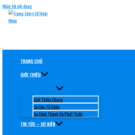
Nhảy tới nội dung
TRUNG TÂM Y TẾ HOÀI NHƠN
RÈN ĐỨC, GIỮ TÂM, NÂNG TẦM CHẤT LƯỢNG
TRANG CHỦ
GIỚI THIỆU
Giới Thiệu Chung
Cơ Cấu Tổ Chức
Sự Hình Thành Và Phát Triển
TIN TỨC – SỰ KIỆN