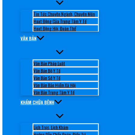
Tin Tức Chuyên Ngành, Chuyên Môn
Hoạt Động Của Trung Tâm Y Tế
Hoạt Động Hội, Đoàn Thể
VĂN BẢN
Văn Bản Pháp Luật
Văn Bản Bộ Y Tế
Văn Bản Sở Y Tế
Văn Bản Bảo Hiểm Xã Hội
Văn Bản Trung Tâm Y Tế
KHÁM CHỮA BỆNH
Lịch Trực, Lịch Khám
Hướng Dẫn Chẩn Đoán, Điều Trị