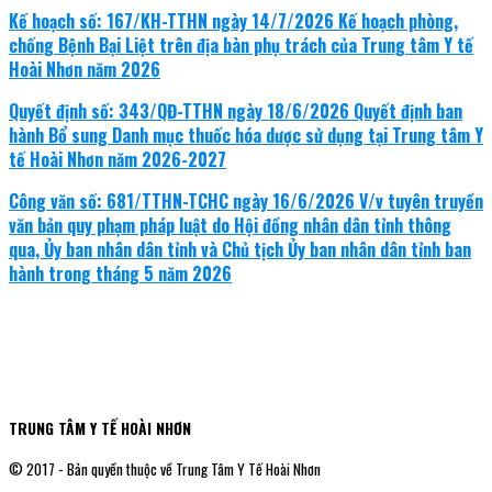
Kế hoạch số: 167/KH-TTHN ngày 14/7/2026 Kế hoạch phòng,
chống Bệnh Bại Liệt trên địa bàn phụ trách của Trung tâm Y tế
Hoài Nhơn năm 2026
Quyết định số: 343/QĐ-TTHN ngày 18/6/2026 Quyết định ban
hành Bổ sung Danh mục thuốc hóa dược sử dụng tại Trung tâm Y
tế Hoài Nhơn năm 2026-2027
Công văn số: 681/TTHN-TCHC ngày 16/6/2026 V/v tuyên truyền
văn bản quy phạm pháp luật do Hội đồng nhân dân tỉnh thông
qua, Ủy ban nhân dân tỉnh và Chủ tịch Ủy ban nhân dân tỉnh ban
hành trong tháng 5 năm 2026
TRUNG TÂM Y TẾ HOÀI NHƠN
© 2017 - Bản quyền thuộc về Trung Tâm Y Tế Hoài Nhơn