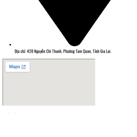
Địa chỉ: 428 Nguyễn Chí Thanh, Phường Tam Quan, Tỉnh Gia Lai.
Thiết kế web Quy Nhơn Greensoft.vn
Đã kết nối EMC