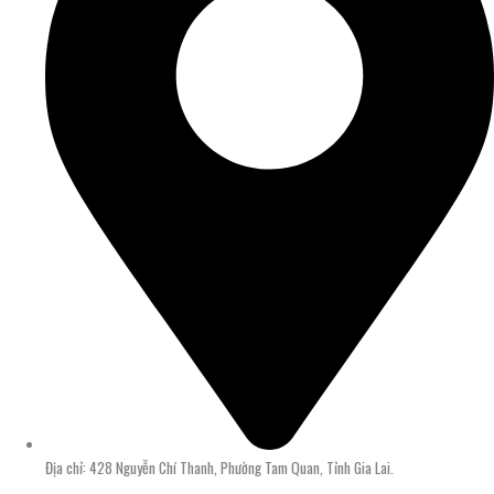
Địa chỉ: 428 Nguyễn Chí Thanh, Phường Tam Quan, Tỉnh Gia Lai.