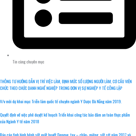
Tin cùng chuyên mục
THÔNG TƯ HƯỚNG DẪN VỊ TRÍ VIỆC LÀM, ĐỊNH MỨC SỐ LƯỢNG NGƯỜI LÀM, CƠ CẤU VIÊN
CHỨC THEO CHỨC DANH NGHỀ NGHIỆP TRONG ĐƠN VỊ SỰ NGHIỆP Y TẾ CÔNG LẬP
V/v mời dự khai mạc Triễn lãm quốc tế chuyên ngành Y Dược Đà Nẵng năm 2019.
Quyết định về việc phê duyệt kế hoạch Triển khai công tác bảo đảm an toàn thực phẩm
của Ngành Y tế năm 2018
Báo cáo tình hình bệnh sốt xuất huyết Dengue, tay – chân- miệng, sốt rét năm 2017 và