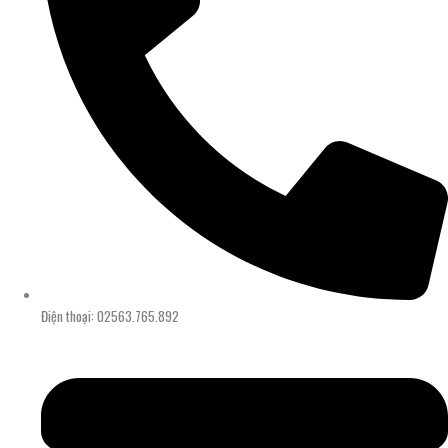
Điện thoại: 02563.765.892