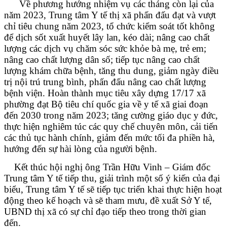
Về phương hướng nhiệm vụ các tháng còn lại của
năm 2023, Trung tâm Y tế thị xã phấn đấu đạt và vượt
chỉ tiêu chung năm 2023, tổ chức kiểm soát tốt không
để dịch sốt xuất huyết lây lan, kéo dài; nâng cao chất
lượng các dịch vụ chăm sóc sức khỏe bà mẹ, trẻ em;
nâng cao chất lượng dân số; tiếp tục nâng cao chất
lượng khám chữa bệnh, tăng thu dung, giảm ngày điều
trị nội trú trung bình, phấn đấu nâng cao chất lượng
bệnh viện. Hoàn thành mục tiêu xây dựng 17/17 xã
phường đạt Bộ tiêu chí quốc gia về y tế xã giai đoạn
đến 2030 trong năm 2023; tăng cường giáo dục y đức,
thực hiện nghiêm túc các quy chế chuyên môn, cải tiến
các thủ tục hành chính, giảm đến mức tối đa phiền hà,
hướng đến sự hài lòng của người bệnh.
Kết thúc hội nghị ông Trần Hữu Vinh – Giám đốc
Trung tâm Y tế tiếp thu, giải trình một số ý kiến của đại
biểu, Trung tâm Y tế sẽ tiếp tục triển khai thực hiện hoạt
động theo kế hoạch và sẽ tham mưu, đề xuất Sở Y tế,
UBND thị xã có sự chỉ đạo tiếp theo trong thời gian
đến.