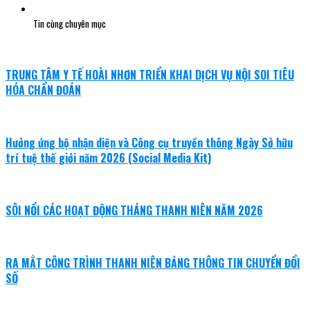
Tin cùng chuyên mục
TRUNG TÂM Y TẾ HOÀI NHƠN TRIỂN KHAI DỊCH VỤ NỘI SOI TIÊU
HÓA CHẨN ĐOÁN
Hưởng ứng bộ nhận diện và Công cụ truyền thông Ngày Sở hữu
trí tuệ thế giới năm 2026 (Social Media Kit)
SÔI NỔI CÁC HOẠT ĐỘNG THÁNG THANH NIÊN NĂM 2026
RA MẮT CÔNG TRÌNH THANH NIÊN BẢNG THÔNG TIN CHUYỂN ĐỔI
SỐ