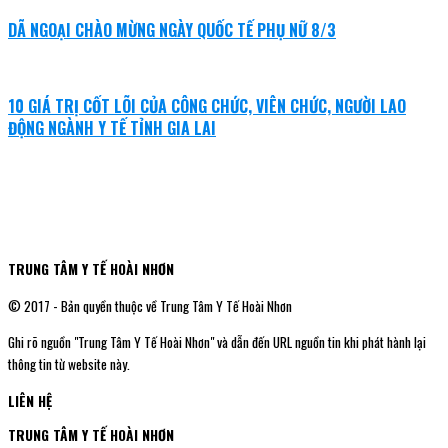
DÃ NGOẠI CHÀO MỪNG NGÀY QUỐC TẾ PHỤ NỮ 8/3
10 GIÁ TRỊ CỐT LÕI CỦA CÔNG CHỨC, VIÊN CHỨC, NGƯỜI LAO
ĐỘNG NGÀNH Y TẾ TỈNH GIA LAI
TRUNG TÂM Y TẾ HOÀI NHƠN
© 2017 - Bản quyền thuộc về Trung Tâm Y Tế Hoài Nhơn
Ghi rõ nguồn "Trung Tâm Y Tế Hoài Nhơn" và dẫn đến URL nguồn tin khi phát hành lại
thông tin từ website này.
LIÊN HỆ
TRUNG TÂM Y TẾ HOÀI NHƠN