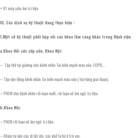
+ 01 máy siêu âm trị liệu
III. Các dịch vụ kỹ thuật đang thực hiện :
1.Một số kỹ thuật phối hợp với các khoa lâm sàng khác trong Bệnh viện.
a.Khoa Hồi sức cấp cứu, Khoa Nội:
– Tập thở tại giường cho bênh nhân Tai biến mạch máu não, COPD,…
– Tập vận đông bênh nhân Tai biến mạch máu não ( tùy từng giai đoạn).
– PHCN cho bệnh nhân rối loạn nuốt, rối loạn về âm ngữ trị liệu.
b.Khoa Nhi:
– PHCN rối loạn về âm ngữ trị liệu.
– Khám tư vấn các dị tật nhi, các phổ tự kỷ ở trẻ em.