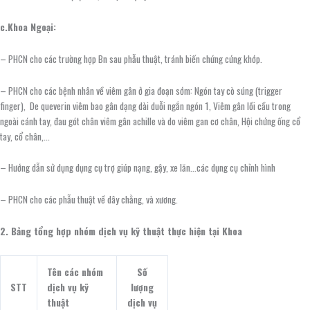
c.Khoa Ngoại:
– PHCN cho các trường hợp Bn sau phẫu thuật, tránh biến chứng cứng khớp.
– PHCN cho các bệnh nhân về viêm gân ở gia đoạn sớm: Ngón tay cò súng (trigger
finger), De queverin viêm bao gân dạng dài duỗi ngắn ngón 1, Viêm gân lồi cầu trong
ngoài cánh tay, đau gót chân viêm gân achille và do viêm gan cơ chân, Hội chứng ống cổ
tay, cổ chân,…
– Hướng dẫn sử dụng dụng cụ trợ giúp nạng, gậy, xe lăn…các dụng cụ chỉnh hình
– PHCN cho các phẫu thuật về dây chằng, và xương.
2. Bảng tổng hợp nhóm dịch vụ kỹ thuật thực hiện tại Khoa
Tên các nhóm
Số
STT
dịch vụ kỹ
lượng
thuật
dịch vụ