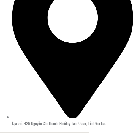
Địa chỉ: 428 Nguyễn Chí Thanh, Phường Tam Quan, Tỉnh Gia Lai.