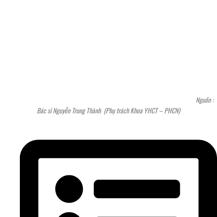
Nguồn :
Bác sĩ Nguyễn Trung Thành (Phụ trách Khoa YHCT – PHCN)