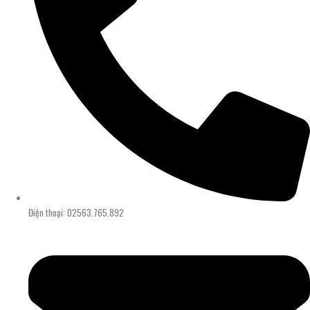
Điện thoại: 02563.765.892