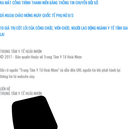
RA MẮT CÔNG TRÌNH THANH NIÊN BẢNG THÔNG TIN CHUYỂN ĐỔI SỐ
DÃ NGOẠI CHÀO MỪNG NGÀY QUỐC TẾ PHỤ NỮ 8/3
10 GIÁ TRỊ CỐT LÕI CỦA CÔNG CHỨC, VIÊN CHỨC, NGƯỜI LAO ĐỘNG NGÀNH Y TẾ TỈNH GIA
LAI
TRUNG TÂM Y TẾ HOÀI NHƠN
© 2017 - Bản quyền thuộc về Trung Tâm Y Tế Hoài Nhơn
Ghi rõ nguồn "Trung Tâm Y Tế Hoài Nhơn" và dẫn đến URL nguồn tin khi phát hành lại
thông tin từ website này.
LIÊN HỆ
TRUNG TÂM Y TẾ HOÀI NHƠN