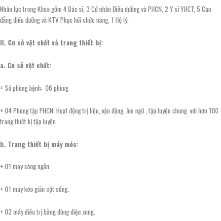
Nhân lực trong Khoa gồm 4 Bác sĩ, 3 Cử nhân Điều dưỡng và PHCN, 2 Y sĩ YHCT, 5 Cao
đẳng điều dưỡng và KTV Phục hồi chức năng, 1 Hộ lý.
II. Cơ sở vật chất và trang thiết bị
:
a. Cơ sở vật chất:
+ Số phòng bệnh: 06 phòng
+ 04 Phòng tập PHCN: Hoạt động trị liệu, vận động, âm ngữ , tập luyện chung với hơn 100
trang thiết bị tập luyện
b. Trang thiết bị máy móc:
+ 01 máy sóng ngắn.
+ 01 máy kéo giãn cột sống.
+ 02 máy điều trị bằng dòng điện xung.