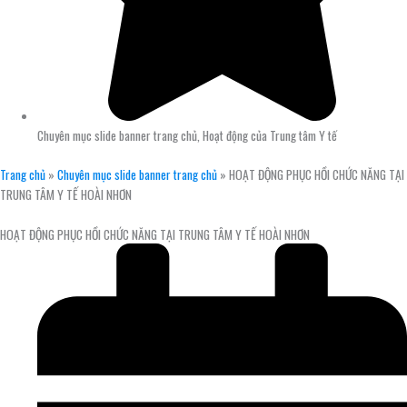
Chuyên mục slide banner trang chủ
,
Hoạt động của Trung tâm Y tế
Trang chủ
»
Chuyên mục slide banner trang chủ
»
HOẠT ĐỘNG PHỤC HỒI CHỨC NĂNG TẠI
TRUNG TÂM Y TẾ HOÀI NHƠN
HOẠT ĐỘNG PHỤC HỒI CHỨC NĂNG TẠI TRUNG TÂM Y TẾ HOÀI NHƠN