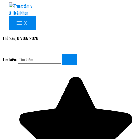
Nhảy
tới
nội
dung
Thứ Sáu, 07/08/ 2026
Tìm kiếm