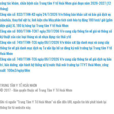
công tác khám, chữa bệnh của Trung tâm Y tế Hoài Nhơn giai đoạn năm 2026-2027 (12
tháng)
Công văn số: 832/TTHN-KD ngày 24/7/2026 V/v thông báo khảo sát và báo giá dịch vụ
sửachữa, thay thế vật tư, linh kiện cho Máy phân tích sinh hóa tự động 180 test/ giờ (gồm
điện giải) XL 180 bị hỏng tại Trung tâm Y tế Hoài Nhơn
Công văn số: 800/TTHN-TCKT ngày 20/7/206 V/v cung cấp thông tin về giá và thông số
kỹ thuật của các loại thùng và xô nhựa đựng rác thải y tế
Công văn số: 749/TTHN-TCG ngày 06/7/2026 V/v khảo sát lập danh mục và cung cấp
thông tin về giá danh mục dịch vụ Tư vấn lập hồ sơ đăng ký môi trường tại Trung tâm Y tế
Hoài Nhơn
Công văn số: 748/TTHN-TCG ngày 06/7/2026 V/v cung cấp thông tin về giá dịch vụ bảo
trì, bảo dưỡng, vận hành hệ thống xử lý nước thải môi trường tại TTYT Hoài Nhơn, công
suất: 100m3/ngày/đêm
TRUNG TÂM Y TẾ HOÀI NHƠN
© 2017 - Bản quyền thuộc về Trung Tâm Y Tế Hoài Nhơn
Ghi rõ nguồn "Trung Tâm Y Tế Hoài Nhơn" và dẫn đến URL nguồn tin khi phát hành lại
thông tin từ website này.