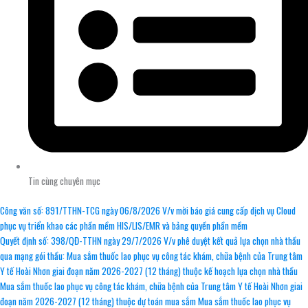
Tin cùng chuyên mục
Công văn số: 891/TTHN-TCG ngày 06/8/2026 V/v mời báo giá cung cấp dịch vụ Cloud
phục vụ triển khao các phần mềm HIS/LIS/EMR và bảng quyền phần mềm
Quyết định số: 398/QĐ-TTHN ngày 29/7/2026 V/v phê duyệt kết quả lựa chọn nhà thầu
qua mạng gói thầu: Mua sắm thuốc lao phục vụ công tác khám, chữa bệnh của Trung tâm
Y tế Hoài Nhơn giai đoạn năm 2026-2027 (12 tháng) thuộc kế hoạch lựa chọn nhà thầu
Mua sắm thuốc lao phục vụ công tác khám, chữa bệnh của Trung tâm Y tế Hoài Nhơn giai
đoạn năm 2026-2027 (12 tháng) thuộc dự toán mua sắm Mua sắm thuốc lao phục vụ