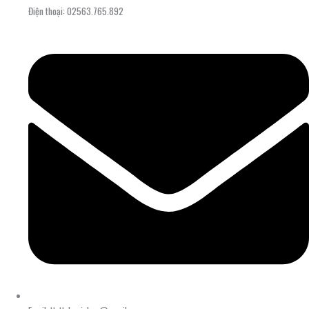
Điện thoại: 02563.765.892