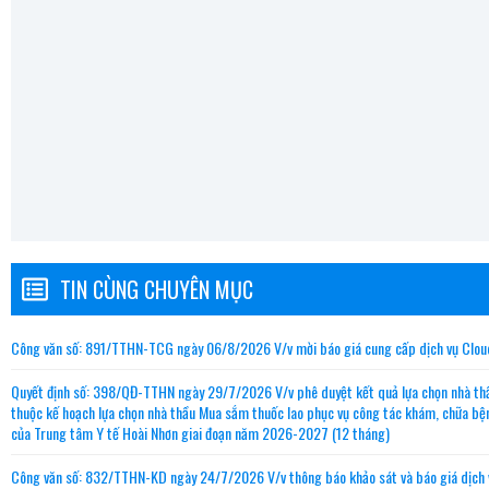
TIN CÙNG CHUYÊN MỤC
Công văn số: 891/TTHN-TCG ngày 06/8/2026 V/v mời báo giá cung cấp dịch vụ Clo
Quyết định số: 398/QĐ-TTHN ngày 29/7/2026 V/v phê duyệt kết quả lựa chọn nhà thầ
thuộc kế hoạch lựa chọn nhà thầu Mua sắm thuốc lao phục vụ công tác khám, chữa b
của Trung tâm Y tế Hoài Nhơn giai đoạn năm 2026-2027 (12 tháng)
Công văn số: 832/TTHN-KD ngày 24/7/2026 V/v thông báo khảo sát và báo giá dịch vụ s