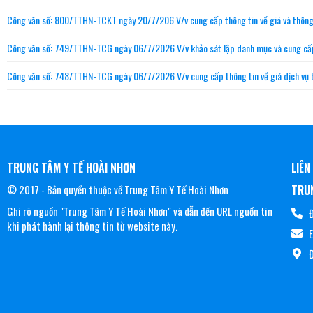
Công văn số: 800/TTHN-TCKT ngày 20/7/206 V/v cung cấp thông tin về giá và thông số
Công văn số: 749/TTHN-TCG ngày 06/7/2026 V/v khảo sát lập danh mục và cung cấp th
Công văn số: 748/TTHN-TCG ngày 06/7/2026 V/v cung cấp thông tin về giá dịch vụ bả
TRUNG TÂM Y TẾ HOÀI NHƠN
LIÊN
© 2017 - Bản quyền thuộc về Trung Tâm Y Tế Hoài Nhơn
TRUN
Ghi rõ nguồn "Trung Tâm Y Tế Hoài Nhơn" và dẫn đến URL nguồn tin
Đ
khi phát hành lại thông tin từ website này.
Đ