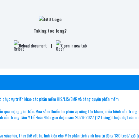
Taking too long?
Reload document
|
Open in new tab
ud phục vụ triển khao các phần mềm HIS/LIS/EMR và bảng quyền phần mềm
u qua mạng gói thầu: Mua sắm thuốc lao phục vụ công tác khám, chữa bệnh của Trung
ệnh của Trung tâm Y tế Hoài Nhơn giai đoạn năm 2026-2027 (12 tháng) thuộc dự toán 
ửachữa, thay thế vật tư, linh kiện cho Máy phân tích sinh hóa tự động 180 test/ giờ (