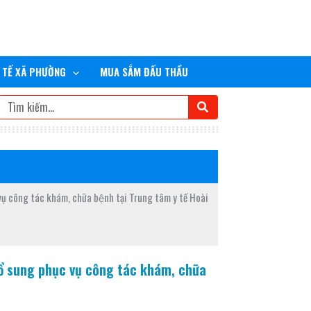
 TẾ XÃ PHƯỜNG
MUA SẮM ĐẤU THẦU
Tìm
kiếm
công tác khám, chữa bệnh tại Trung tâm y tế Hoài
ung phục vụ công tác khám, chữa