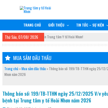
Nhảy
TRUNG TÂM Y TẾ HOÀI NHƠN
tới
nội
RÈN ĐỨC, GIỮ TÂM, NÂNG TẦM CHẤT LƯỢNG
dung
TRANG CHỦ
GIỚI THIỆU
TIN TỨC – SỰ KIỆN
o mừng đến với trang thông tin Trung tâm Y tế Hoài Nhơn!
Thứ Sáu, 07/08/ 2026
MUA SẮM ĐẤU THẦU
Trang chủ
»
Mua sắm đấu thầu
»
Thông báo số: 199/TB-TTHN ngày 25/12/2025 
Nhơn năm 2026
Thông báo số: 199/TB-TTHN ngày 25/12/2025 V/v yêu cầ
bệnh tại Trung tâm y tế Hoài Nhơn năm 2026