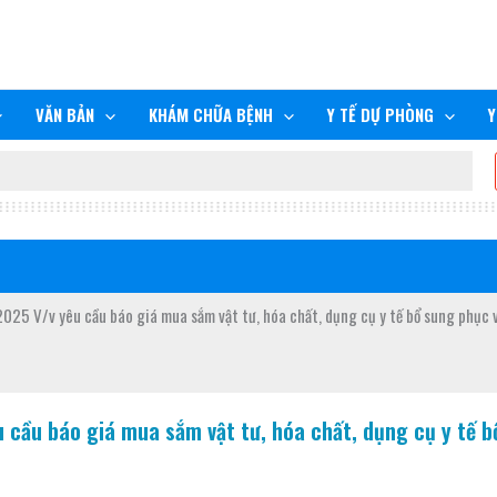
VĂN BẢN
KHÁM CHỮA BỆNH
Y TẾ DỰ PHÒNG
Y
V/v yêu cầu báo giá mua sắm vật tư, hóa chất, dụng cụ y tế bổ sung phục vụ 
u báo giá mua sắm vật tư, hóa chất, dụng cụ y tế bổ s