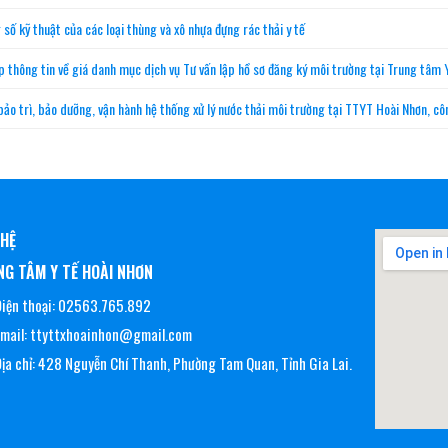
 kỹ thuật của các loại thùng và xô nhựa đựng rác thải y tế
ông tin về giá danh mục dịch vụ Tư vấn lập hồ sơ đăng ký môi trường tại Trung tâm 
o trì, bảo dưỡng, vận hành hệ thống xử lý nước thải môi trường tại TTYT Hoài Nhơn, 
 HỆ
G TÂM Y TẾ HOÀI NHƠN
iện thoại: 02563.765.892
Email: ttyttxhoainhon@gmail.com
ịa chỉ: 428 Nguyễn Chí Thanh, Phường Tam Quan, Tỉnh Gia Lai.