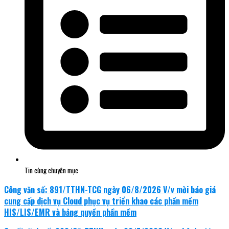
Tin cùng chuyên mục
Công văn số: 891/TTHN-TCG ngày 06/8/2026 V/v mời báo giá
cung cấp dịch vụ Cloud phục vụ triển khao các phần mềm
HIS/LIS/EMR và bảng quyền phần mềm