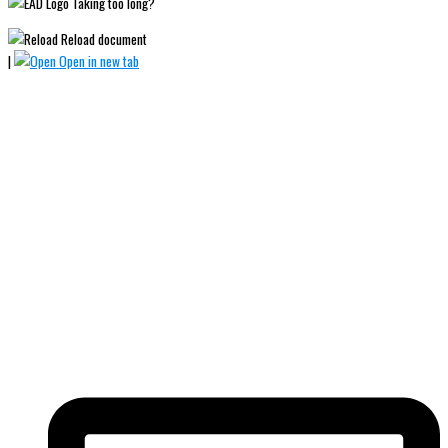
Taking too long?
Reload document
|
Open in new tab