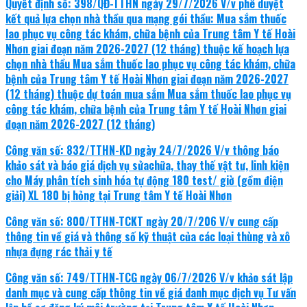
Quyết định số: 398/QĐ-TTHN ngày 29/7/2026 V/v phê duyệt
kết quả lựa chọn nhà thầu qua mạng gói thầu: Mua sắm thuốc
lao phục vụ công tác khám, chữa bệnh của Trung tâm Y tế Hoài
Nhơn giai đoạn năm 2026-2027 (12 tháng) thuộc kế hoạch lựa
chọn nhà thầu Mua sắm thuốc lao phục vụ công tác khám, chữa
bệnh của Trung tâm Y tế Hoài Nhơn giai đoạn năm 2026-2027
(12 tháng) thuộc dự toán mua sắm Mua sắm thuốc lao phục vụ
công tác khám, chữa bệnh của Trung tâm Y tế Hoài Nhơn giai
đoạn năm 2026-2027 (12 tháng)
Công văn số: 832/TTHN-KD ngày 24/7/2026 V/v thông báo
khảo sát và báo giá dịch vụ sửachữa, thay thế vật tư, linh kiện
cho Máy phân tích sinh hóa tự động 180 test/ giờ (gồm điện
giải) XL 180 bị hỏng tại Trung tâm Y tế Hoài Nhơn
Công văn số: 800/TTHN-TCKT ngày 20/7/206 V/v cung cấp
thông tin về giá và thông số kỹ thuật của các loại thùng và xô
nhựa đựng rác thải y tế
Công văn số: 749/TTHN-TCG ngày 06/7/2026 V/v khảo sát lập
danh mục và cung cấp thông tin về giá danh mục dịch vụ Tư vấn