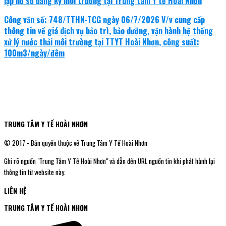
lập hồ sơ đăng ký môi trường tại Trung tâm Y tế Hoài Nhơn
Công văn số: 748/TTHN-TCG ngày 06/7/2026 V/v cung cấp
thông tin về giá dịch vụ bảo trì, bảo dưỡng, vận hành hệ thống
xử lý nước thải môi trường tại TTYT Hoài Nhơn, công suất:
100m3/ngày/đêm
TRUNG TÂM Y TẾ HOÀI NHƠN
© 2017 - Bản quyền thuộc về Trung Tâm Y Tế Hoài Nhơn
Ghi rõ nguồn "Trung Tâm Y Tế Hoài Nhơn" và dẫn đến URL nguồn tin khi phát hành lại
thông tin từ website này.
LIÊN HỆ
TRUNG TÂM Y TẾ HOÀI NHƠN