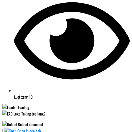
Lượt xem: 10
Loading...
Taking too long?
Reload document
|
Open in new tab