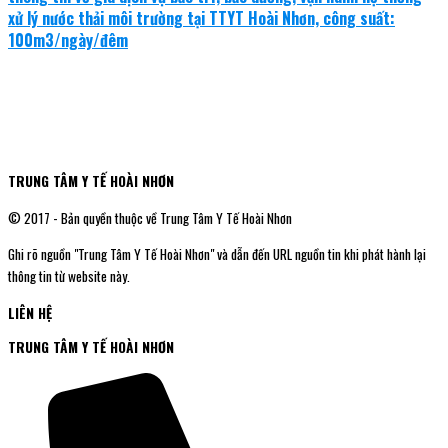
xử lý nước thải môi trường tại TTYT Hoài Nhơn, công suất:
100m3/ngày/đêm
TRUNG TÂM Y TẾ HOÀI NHƠN
© 2017 - Bản quyền thuộc về Trung Tâm Y Tế Hoài Nhơn
Ghi rõ nguồn "Trung Tâm Y Tế Hoài Nhơn" và dẫn đến URL nguồn tin khi phát hành lại
thông tin từ website này.
LIÊN HỆ
TRUNG TÂM Y TẾ HOÀI NHƠN