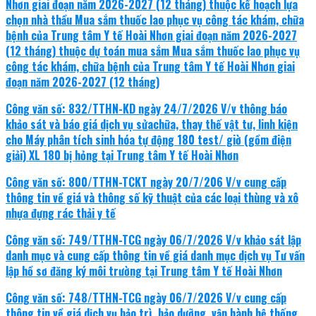
Nhơn giai đoạn năm 2026-2027 (12 tháng) thuộc kế hoạch lựa
chọn nhà thầu Mua sắm thuốc lao phục vụ công tác khám, chữa
bệnh của Trung tâm Y tế Hoài Nhơn giai đoạn năm 2026-2027
(12 tháng) thuộc dự toán mua sắm Mua sắm thuốc lao phục vụ
công tác khám, chữa bệnh của Trung tâm Y tế Hoài Nhơn giai
đoạn năm 2026-2027 (12 tháng)
Công văn số: 832/TTHN-KD ngày 24/7/2026 V/v thông báo
khảo sát và báo giá dịch vụ sửachữa, thay thế vật tư, linh kiện
cho Máy phân tích sinh hóa tự động 180 test/ giờ (gồm điện
giải) XL 180 bị hỏng tại Trung tâm Y tế Hoài Nhơn
Công văn số: 800/TTHN-TCKT ngày 20/7/206 V/v cung cấp
thông tin về giá và thông số kỹ thuật của các loại thùng và xô
nhựa đựng rác thải y tế
Công văn số: 749/TTHN-TCG ngày 06/7/2026 V/v khảo sát lập
danh mục và cung cấp thông tin về giá danh mục dịch vụ Tư vấn
lập hồ sơ đăng ký môi trường tại Trung tâm Y tế Hoài Nhơn
Công văn số: 748/TTHN-TCG ngày 06/7/2026 V/v cung cấp
thông tin về giá dịch vụ bảo trì, bảo dưỡng, vận hành hệ thống