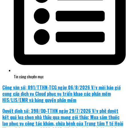
Tin cùng chuyên mục
Công văn số: 891/TTHN-TCG ngày 06/8/2026 V/v mời báo giá
cung cấp dịch vụ Cloud phục vụ triển khao các phần mềm
HIS/LIS/EMR và bảng quyền phần mềm
Quyết định số: 398/QĐ-TTHN ngày 29/7/2026 V/v phê duyệt
kết quả lựa chọn nhà thầu qua mạng gói thầu: Mua sắm thuốc
lao phục vụ công tác khám, chữa bệnh của Trung tâm Y tế Hoài